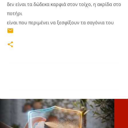
δεν είναι τα δώδεκα καρφιά στον τοίχο, η ακρίδα στο
ποτήρι
είναι που περιμένει να ξεσφίξουν τα σαγόνια του
Σ
χ
ό
λ
ι
α