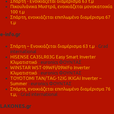
Σπάρτη - Ενοικιάζεται διαμέρισμα 63 τ.μ
Πικουλιάνικα Μυστρά, ενοικιάζεται μονοκατοικία
100 τ.μ
Σπάρτη, ενοικιάζεται επιπλωμένο διαμέρισμα 67
τ.μ
e-info.gr
Σπάρτη – Ενοικιάζεται διαμέρισμα 63 τ.μ
- Grad
international
HISENSE CA35LR03G Easy Smart Inverter
Κλιματιστικό
- euronics ΦΟΥΝΤΑΣ
WINSTAR WST-09WFi/09WFo Inverter
Κλιματιστικό
- euronics ΦΟΥΝΤΑΣ
TOYOTOMI TAN/TAG-12IG IKIGAI Inverter –
Summer
- euronics ΦΟΥΝΤΑΣ
Σπάρτη, ενοικιάζεται επιπλωμένο διαμέρισμα 76
τ.μ,
- Grad international
LAKONES.gr