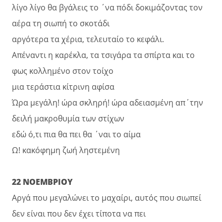
λίγο λίγο θα βγάλεις το ΄να πόδι δοκιμάζοντας τον
αέρα τη σιωπή το σκοτάδι
αργότερα τα χέρια, τελευταίο το κεφάλι.
Απέναντι η καρέκλα, τα τσιγάρα τα σπίρτα και το
φως κολλημένο στον τοίχο
μια τεράστια κίτρινη αφίσα
Ώρα μεγάλη! ώρα σκληρή! ώρα αδειασμένη απ΄την
δειλή μακροθυμία των στίχων
εδώ ό,τι πια θα πει θα ΄ναι το αίμα
Ω! κακόφημη ζωή ληστεμένη
22 ΝΟΕΜΒΡΙΟΥ
Αργά που μεγαλώνει το μαχαίρι, αυτός που σιωπεί
δεν είναι που δεν έχει τίποτα να πει