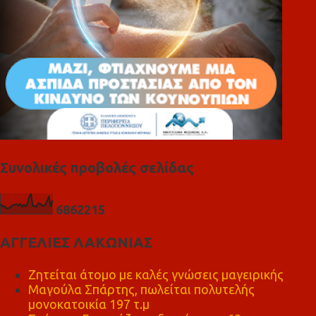
Συνολικές προβολές σελίδας
6
8
6
2
2
1
5
ΑΓΓΕΛΙΕΣ ΛΑΚΩΝΙΑΣ
Ζητείται άτομο με καλές γνώσεις μαγειρικής
Μαγούλα Σπάρτης, πωλείται πολυτελής
μονοκατοικία 197 τ.μ