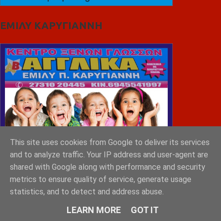
ΕΜΙΛΥ ΚΑΡΥΓΙΑΝΝΗ
This site uses cookies from Google to deliver its services
and to analyze traffic. Your IP address and user-agent are
shared with Google along with performance and security
metrics to ensure quality of service, generate usage
statistics, and to detect and address abuse.
LEARN MORE
GOT IT