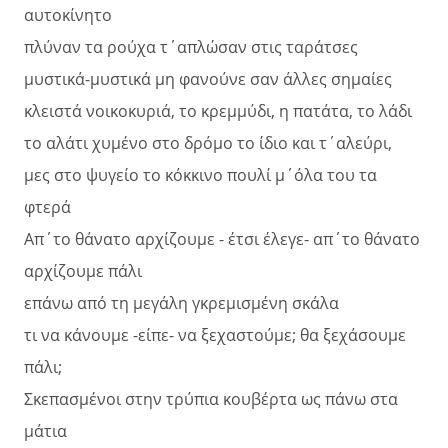
αυτοκίνητο
πλύναν τα ρούχα τ΄απλώσαν στις ταράτσες
μυστικά-μυστικά μη φανούνε σαν άλλες σημαίες
κλειστά νοικοκυριά, το κρεμμύδι, η πατάτα, το λάδι
το αλάτι χυμένο στο δρόμο το ίδιο και τ΄αλεύρι,
μες στο ψυγείο το κόκκινο πουλί μ΄όλα του τα
φτερά
Απ΄το θάνατο αρχίζουμε - έτσι έλεγε- απ΄το θάνατο
αρχίζουμε πάλι
επάνω από τη μεγάλη γκρεμισμένη σκάλα
τι να κάνουμε -είπε- να ξεχαστούμε; θα ξεχάσουμε
πάλι;
Σκεπασμένοι στην τρύπια κουβέρτα ως πάνω στα
μάτια