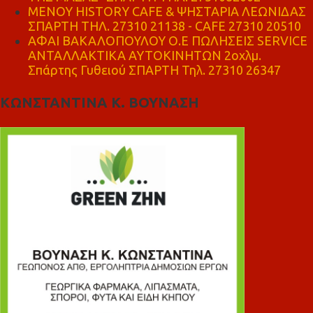
ΜΕΝΟΥ HISTORY CAFE & ΨΗΣΤΑΡΙΑ ΛΕΩΝΙΔΑΣ
ΣΠΑΡΤΗ ΤΗΛ. 27310 21138 - CAFE 27310 20510
ΑΦΑΙ ΒΑΚΑΛΟΠΟΥΛΟΥ Ο.Ε ΠΩΛΗΣΕΙΣ SERVICE
ΑΝΤΑΛΛΑΚΤΙΚΑ ΑΥΤΟΚΙΝΗΤΩΝ 2οχλμ.
Σπάρτης Γυθειού ΣΠΑΡΤΗ Τηλ. 27310 26347
ΚΩΝΣΤΑΝΤΙΝΑ Κ. ΒΟΥΝΑΣΗ