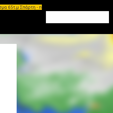
σμα 65τ.μ Σπάρτη - πωλείται τριάρι διαμέρισμα 91τ