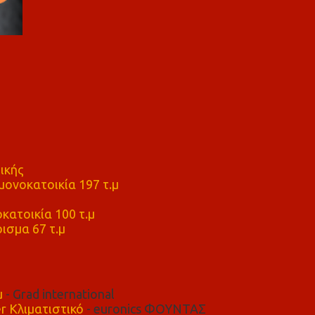
ικής
ονοκατοικία 197 τ.μ
μ
κατοικία 100 τ.μ
ισμα 67 τ.μ
μ
- Grad international
r Κλιματιστικό
- euronics ΦΟΥΝΤΑΣ