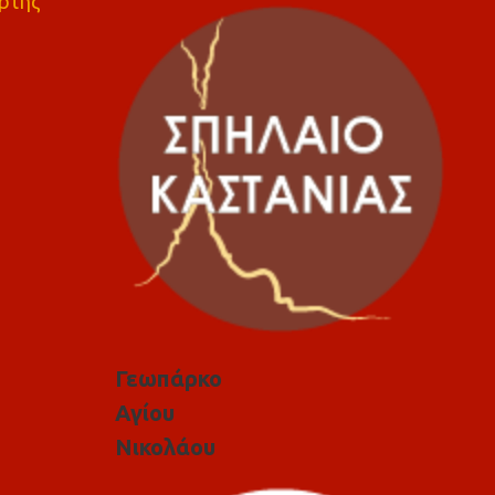
ρτης
Γεωπάρκο
Αγίου
Νικολάου