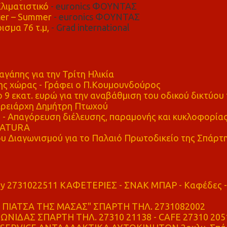
λιματιστικό
- euronics ΦΟΥΝΤΑΣ
er – Summer
- euronics ΦΟΥΝΤΑΣ
ισμα 76 τ.μ,
- Grad international
αγάπης για την Τρίτη Ηλικία
ης χώρας - Γράφει ο Π.Κουμουνδούρος
 9 εκατ. ευρώ για την αναβάθμιση του οδικού δικτύου 
ρειάρχη Δημήτρη Πτωχού
Απαγόρευση διέλευσης, παραμονής και κυκλοφορία
 NATURA
υ Διαγωνισμού για το Παλαιό Πρωτοδικείο της Σπάρτ
ry 2731022511 ΚΑΦΕΤΕΡΙΕΣ - ΣΝΑΚ ΜΠΑΡ - Καφέδες -
ΠΙΑΤΣΑ ΤΗΣ ΜΑΣΑΣ" ΣΠΑΡΤΗ ΤΗΛ. 2731082002
ΝΙΔΑΣ ΣΠΑΡΤΗ ΤΗΛ. 27310 21138 - CAFE 27310 205