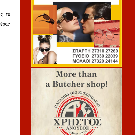
ος τα
τέρας