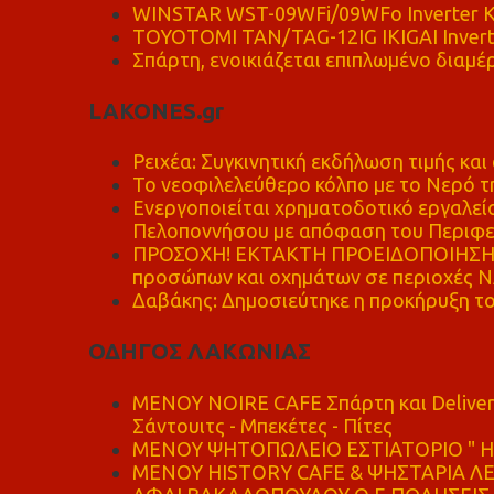
WINSTAR WST-09WFi/09WFo Inverter Κ
TOYOTOMI TAN/TAG-12IG IKIGAI Invert
Σπάρτη, ενοικιάζεται επιπλωμένο διαμέρ
LAKONES.gr
Ρειχέα: Συγκινητική εκδήλωση τιμής και 
Το νεοφιλελεύθερο κόλπο με το Νερό τ
Ενεργοποιείται χρηματοδοτικό εργαλείο
Πελοποννήσου με απόφαση του Περιφε
ΠΡΟΣΟΧΗ! ΕΚΤΑΚΤΗ ΠΡΟΕΙΔΟΠΟΙΗΣΗ - 
προσώπων και οχημάτων σε περιοχές
Δαβάκης: Δημοσιεύτηκε η προκήρυξη το
ΟΔΗΓΟΣ ΛΑΚΩΝΙΑΣ
MENOY NOIRE CAFE Σπάρτη και Delive
Σάντουιτς - Μπεκέτες - Πίτες
ΜΕΝΟΥ ΨΗΤΟΠΩΛΕΙΟ ΕΣΤΙΑΤΟΡΙΟ " Η 
ΜΕΝΟΥ HISTORY CAFE & ΨΗΣΤΑΡΙΑ ΛΕΩ