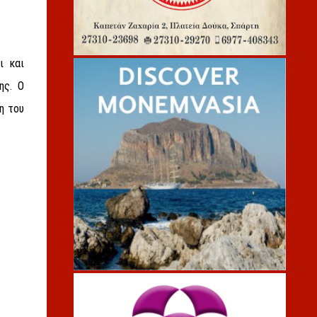
ι και
ης. Ο
η του