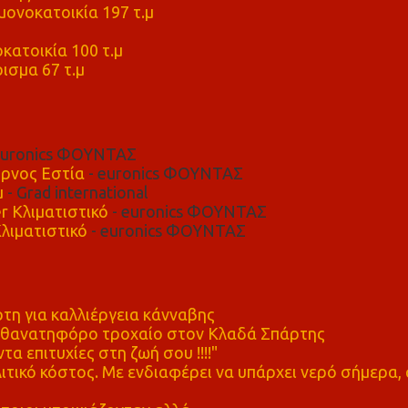
ονοκατοικία 197 τ.μ
μ
κατοικία 100 τ.μ
ισμα 67 τ.μ
euronics ΦΟΥΝΤΑΣ
ρνος Εστία
- euronics ΦΟΥΝΤΑΣ
μ
- Grad international
r Κλιματιστικό
- euronics ΦΟΥΝΤΑΣ
λιματιστικό
- euronics ΦΟΥΝΤΑΣ
η για καλλιέργεια κάνναβης
ε θανατηφόρο τροχαίο στον Κλαδά Σπάρτης
τα επιτυχίες στη ζωή σου !!!!"
τικό κόστος. Με ενδιαφέρει να υπάρχει νερό σήμερα, 