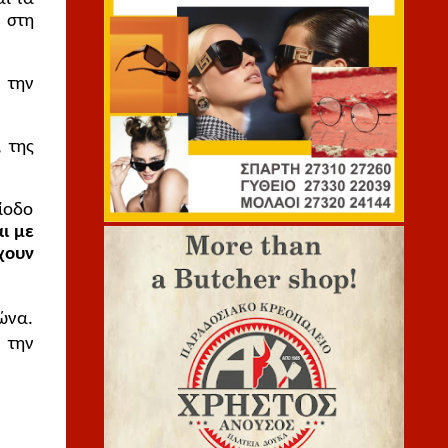
στη 
την 
 της 
οδο 
ι με 
ουν 
να. 
την 