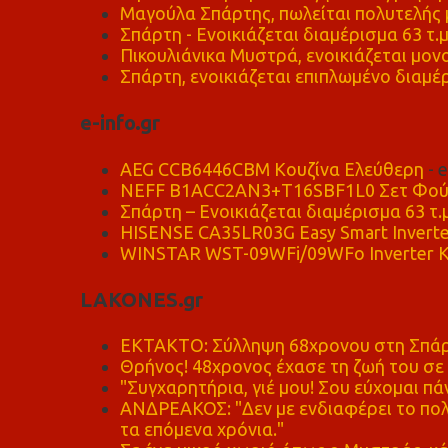
Μαγούλα Σπάρτης, πωλείται πολυτελής μ
Σπάρτη - Ενοικιάζεται διαμέρισμα 63 τ.
Πικουλιάνικα Μυστρά, ενοικιάζεται μονο
Σπάρτη, ενοικιάζεται επιπλωμένο διαμέρ
e-info.gr
AEG CCB6446CBM Κουζίνα Ελεύθερη
- 
NEFF B1ACC2AN3+T16SBF1L0 Σετ Φού
Σπάρτη – Ενοικιάζεται διαμέρισμα 63 τ.
HISENSE CA35LR03G Easy Smart Inverte
WINSTAR WST-09WFi/09WFo Inverter Κ
LAKONES.gr
ΕΚΤΑΚΤΟ: Σύλληψη 68χρονου στη Σπάρτ
Θρήνος! 48χρονος έχασε τη ζωή του σ
"Συγχαρητήρια, γιέ μου! Σου εύχομαι πάν
ΑΝΔΡΕΑΚΟΣ: "Δεν με ενδιαφέρει το πολι
τα επόμενα χρόνια."