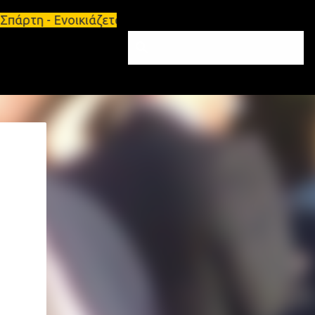
άρτη - Ενοικιάζεται επιπλωμένο διαμέρισμα 65τ.μ Σ