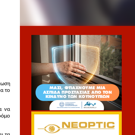
λωση 
α το 
 να 
όμο 
ι τα 