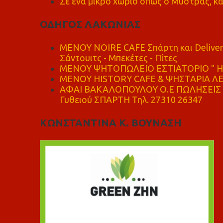
Σε ένα μικρό χωριό όπως ο Μυστράς, κά
ΟΔΗΓΟΣ ΛΑΚΩΝΙΑΣ
MENOY NOIRE CAFE Σπάρτη και Delive
Σάντουιτς - Μπεκέτες - Πίτες
ΜΕΝΟΥ ΨΗΤΟΠΩΛΕΙΟ ΕΣΤΙΑΤΟΡΙΟ " Η 
ΜΕΝΟΥ HISTORY CAFE & ΨΗΣΤΑΡΙΑ ΛΕΩ
ΑΦΑΙ ΒΑΚΑΛΟΠΟΥΛΟΥ Ο.Ε ΠΩΛΗΣΕΙΣ 
Γυθειού ΣΠΑΡΤΗ Τηλ. 27310 26347
ΚΩΝΣΤΑΝΤΙΝΑ Κ. ΒΟΥΝΑΣΗ