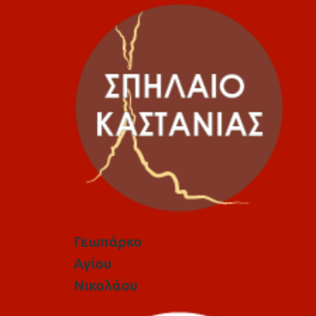
Γεωπάρκο
Αγίου
Νικολάου