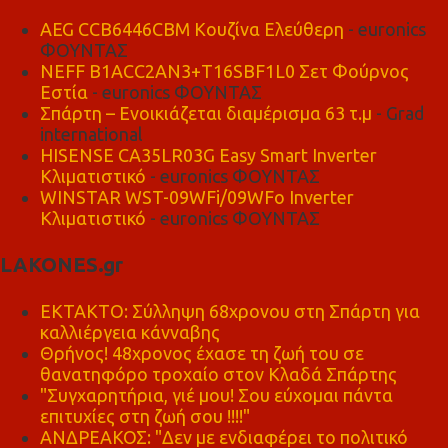
AEG CCB6446CBM Κουζίνα Ελεύθερη
- euronics
ΦΟΥΝΤΑΣ
NEFF B1ACC2AN3+T16SBF1L0 Σετ Φούρνος
Εστία
- euronics ΦΟΥΝΤΑΣ
Σπάρτη – Ενοικιάζεται διαμέρισμα 63 τ.μ
- Grad
international
HISENSE CA35LR03G Easy Smart Inverter
Κλιματιστικό
- euronics ΦΟΥΝΤΑΣ
WINSTAR WST-09WFi/09WFo Inverter
Κλιματιστικό
- euronics ΦΟΥΝΤΑΣ
LAKONES.gr
ΕΚΤΑΚΤΟ: Σύλληψη 68χρονου στη Σπάρτη για
καλλιέργεια κάνναβης
Θρήνος! 48χρονος έχασε τη ζωή του σε
θανατηφόρο τροχαίο στον Κλαδά Σπάρτης
"Συγχαρητήρια, γιέ μου! Σου εύχομαι πάντα
επιτυχίες στη ζωή σου !!!!"
ΑΝΔΡΕΑΚΟΣ: "Δεν με ενδιαφέρει το πολιτικό