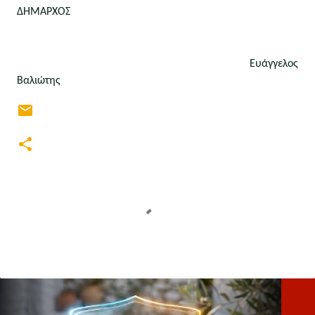
ΔΗΜΑΡΧΟΣ
                                                                         Ευάγγελος 
Βαλιώτης
Σ
χ
ό
λ
ι