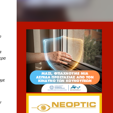
υ
α
ερα
υμε
ν