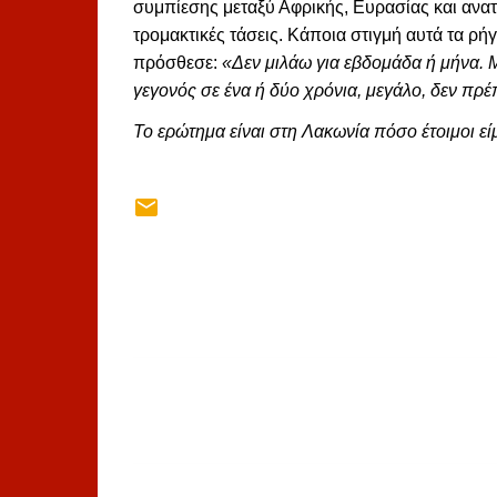
συμπίεσης μεταξύ Αφρικής, Ευρασίας και ανατο
τρομακτικές τάσεις. Κάποια στιγμή αυτά τα ρή
πρόσθεσε:
«Δεν μιλάω για εβδομάδα ή μήνα. Μ
γεγονός σε ένα ή δύο χρόνια, μεγάλο, δεν πρέπ
Το ερώτημα είναι στη Λακωνία πόσο έτοιμοι εί
Σ
χ
ό