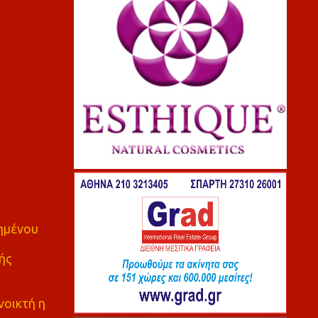
πημένου
ής
νοικτή η