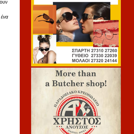
χουν
 ένα