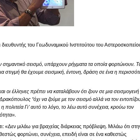
ι διευθυντής του Γεωδυναμικού Ινστιτούτου του Αστεροσκοπείο
ν σημαντικό σεισμό, υπάρχουν ρήγματα τα οποία φορτώνουν. Τ
οια στιγμή θα έχουμε σεισμική, έντονη, δράση σε ένα η περισσότ
αι οι έλληνες πρέπει να καταλάβουν ότι ζουν σε μια σεισμογενή
Δρακόπουλος “όχι να ζούμε με τον σεισμό αλλά να τον εντοπίζο
η πολιτεία Γι’ αυτό το λόγο, το λέω αυτό συνέχεια, κρούω τον
ότητα».
ι: «Δεν μιλάω για βραχείας διάρκειας πρόβλεψη. Μιλάω ότι στη
αθεστώς φορτώνει, συνέχεια, επειδή είναι σε ένα καθεστώς