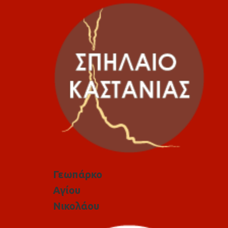
Γεωπάρκο
Αγίου
Νικολάου