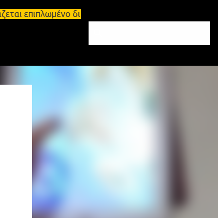
ζεται επιπλωμένο διαμέρισμα 65τ.μ Σπάρτη - πωλείτ