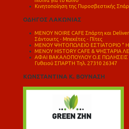
πισίνα για το κοινό
Κινητοποίηση της Πυροσβεστικής Σπάρ
ΟΔΗΓΟΣ ΛΑΚΩΝΙΑΣ
MENOY NOIRE CAFE Σπάρτη και Delive
Σάντουιτς - Μπεκέτες - Πίτες
ΜΕΝΟΥ ΨΗΤΟΠΩΛΕΙΟ ΕΣΤΙΑΤΟΡΙΟ " Η 
ΜΕΝΟΥ HISTORY CAFE & ΨΗΣΤΑΡΙΑ ΛΕΩ
ΑΦΑΙ ΒΑΚΑΛΟΠΟΥΛΟΥ Ο.Ε ΠΩΛΗΣΕΙΣ 
Γυθειού ΣΠΑΡΤΗ Τηλ. 27310 26347
ΚΩΝΣΤΑΝΤΙΝΑ Κ. ΒΟΥΝΑΣΗ