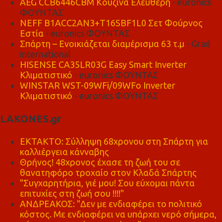
AEG CCB6446CBM Κουζίνα Ελεύθερη
- euronics
ΦΟΥΝΤΑΣ
NEFF B1ACC2AN3+T16SBF1L0 Σετ Φούρνος
Εστία
- euronics ΦΟΥΝΤΑΣ
Σπάρτη – Ενοικιάζεται διαμέρισμα 63 τ.μ
- Grad
international
HISENSE CA35LR03G Easy Smart Inverter
Κλιματιστικό
- euronics ΦΟΥΝΤΑΣ
WINSTAR WST-09WFi/09WFo Inverter
Κλιματιστικό
- euronics ΦΟΥΝΤΑΣ
LAKONES.gr
ΕΚΤΑΚΤΟ: Σύλληψη 68χρονου στη Σπάρτη για
καλλιέργεια κάνναβης
Θρήνος! 48χρονος έχασε τη ζωή του σε
θανατηφόρο τροχαίο στον Κλαδά Σπάρτης
"Συγχαρητήρια, γιέ μου! Σου εύχομαι πάντα
επιτυχίες στη ζωή σου !!!!"
ΑΝΔΡΕΑΚΟΣ: "Δεν με ενδιαφέρει το πολιτικό
κόστος. Με ενδιαφέρει να υπάρχει νερό σήμερα,