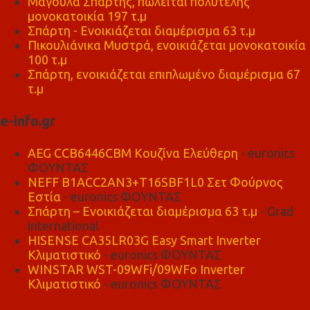
Μαγούλα Σπάρτης, πωλείται πολυτελής
μονοκατοικία 197 τ.μ
Σπάρτη - Ενοικιάζεται διαμέρισμα 63 τ.μ
Πικουλιάνικα Μυστρά, ενοικιάζεται μονοκατοικία
100 τ.μ
Σπάρτη, ενοικιάζεται επιπλωμένο διαμέρισμα 67
τ.μ
e-info.gr
AEG CCB6446CBM Κουζίνα Ελεύθερη
- euronics
ΦΟΥΝΤΑΣ
NEFF B1ACC2AN3+T16SBF1L0 Σετ Φούρνος
Εστία
- euronics ΦΟΥΝΤΑΣ
Σπάρτη – Ενοικιάζεται διαμέρισμα 63 τ.μ
- Grad
international
HISENSE CA35LR03G Easy Smart Inverter
Κλιματιστικό
- euronics ΦΟΥΝΤΑΣ
WINSTAR WST-09WFi/09WFo Inverter
Κλιματιστικό
- euronics ΦΟΥΝΤΑΣ