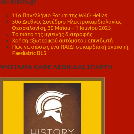
IATRIKOS.gr
11ο Πανελλήνιο Forum της W4O Hellas
50ο Διεθνές Συνέδριο Ηλεκτροκαρδιολογίας
Θεσσαλονίκη, 30 Μαΐου – 1 Ιουνίου 2025
Το πιάτο της υγιεινής διατροφής
Χρήση εξωτερικού αυτόματου απινιδωτή
Πώς να σώσεις ένα ΠΑΙΔΙ σε καρδιακή ανακοπή;
Paediatric BLS
ΨΗΣΤΑΡΙΑ ΚΑΦΕ ΛΕΩΝΙΔΑΣ ΣΠΑΡΤΗ