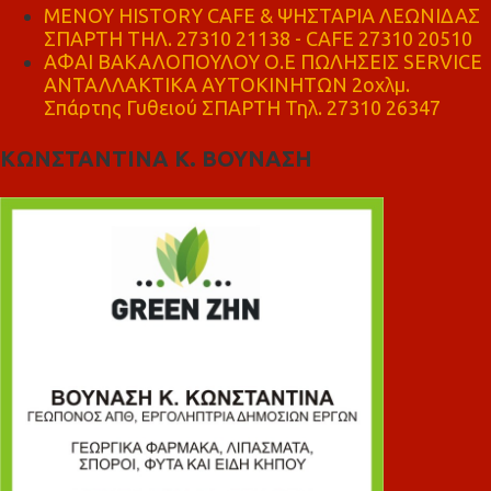
ΜΕΝΟΥ HISTORY CAFE & ΨΗΣΤΑΡΙΑ ΛΕΩΝΙΔΑΣ
ΣΠΑΡΤΗ ΤΗΛ. 27310 21138 - CAFE 27310 20510
ΑΦΑΙ ΒΑΚΑΛΟΠΟΥΛΟΥ Ο.Ε ΠΩΛΗΣΕΙΣ SERVICE
ΑΝΤΑΛΛΑΚΤΙΚΑ ΑΥΤΟΚΙΝΗΤΩΝ 2οχλμ.
Σπάρτης Γυθειού ΣΠΑΡΤΗ Τηλ. 27310 26347
ΚΩΝΣΤΑΝΤΙΝΑ Κ. ΒΟΥΝΑΣΗ