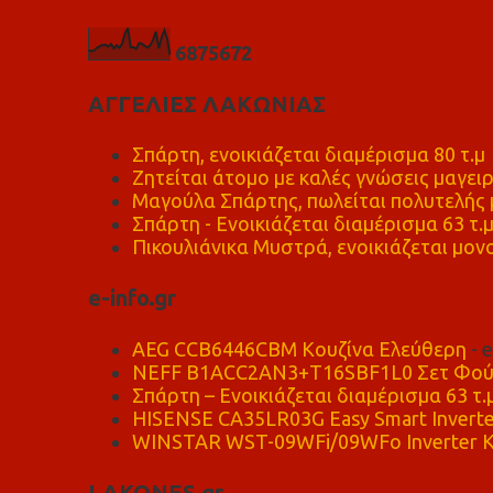
6
8
7
5
6
7
2
ΑΓΓΕΛΙΕΣ ΛΑΚΩΝΙΑΣ
Σπάρτη, ενοικιάζεται διαμέρισμα 80 τ.μ
Ζητείται άτομο με καλές γνώσεις μαγειρ
Μαγούλα Σπάρτης, πωλείται πολυτελής μ
Σπάρτη - Ενοικιάζεται διαμέρισμα 63 τ.
Πικουλιάνικα Μυστρά, ενοικιάζεται μονο
e-info.gr
AEG CCB6446CBM Κουζίνα Ελεύθερη
- 
NEFF B1ACC2AN3+T16SBF1L0 Σετ Φού
Σπάρτη – Ενοικιάζεται διαμέρισμα 63 τ.
HISENSE CA35LR03G Easy Smart Inverte
WINSTAR WST-09WFi/09WFo Inverter Κ
LAKONES.gr