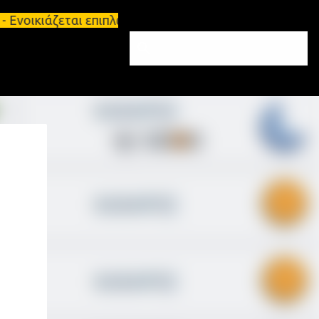
Ενοικιάζεται επιπλωμένο διαμέρισμα 65τ.μ Σπάρτη -