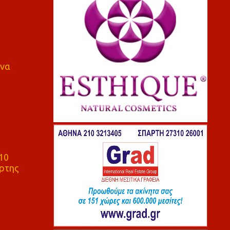
 να
10
ρτης