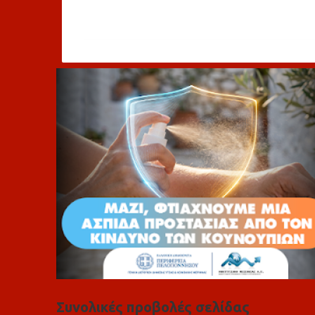
χ
ό
λ
ι
α
Συνολικές προβολές σελίδας