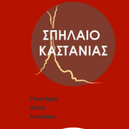
Γεωπάρκο
Αγίου
Νικολάου