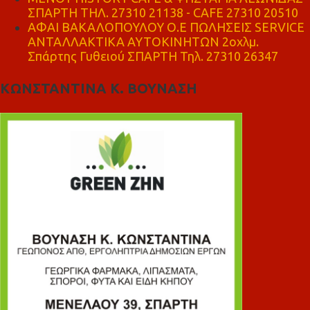
ΣΠΑΡΤΗ ΤΗΛ. 27310 21138 - CAFE 27310 20510
ΑΦΑΙ ΒΑΚΑΛΟΠΟΥΛΟΥ Ο.Ε ΠΩΛΗΣΕΙΣ SERVICE
ΑΝΤΑΛΛΑΚΤΙΚΑ ΑΥΤΟΚΙΝΗΤΩΝ 2οχλμ.
Σπάρτης Γυθειού ΣΠΑΡΤΗ Τηλ. 27310 26347
ΚΩΝΣΤΑΝΤΙΝΑ Κ. ΒΟΥΝΑΣΗ