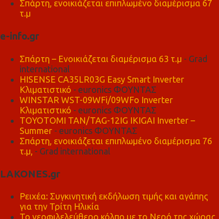
Σπάρτη, ενοικιάζεται επιπλωμένο διαμέρισμα 67
τ.μ
e-info.gr
Σπάρτη – Ενοικιάζεται διαμέρισμα 63 τ.μ
- Grad
international
HISENSE CA35LR03G Easy Smart Inverter
Κλιματιστικό
- euronics ΦΟΥΝΤΑΣ
WINSTAR WST-09WFi/09WFo Inverter
Κλιματιστικό
- euronics ΦΟΥΝΤΑΣ
TOYOTOMI TAN/TAG-12IG IKIGAI Inverter –
Summer
- euronics ΦΟΥΝΤΑΣ
Σπάρτη, ενοικιάζεται επιπλωμένο διαμέρισμα 76
τ.μ,
- Grad international
LAKONES.gr
Ρειχέα: Συγκινητική εκδήλωση τιμής και αγάπης
για την Τρίτη Ηλικία
Το νεοφιλελεύθερο κόλπο με το Νερό της χώρας