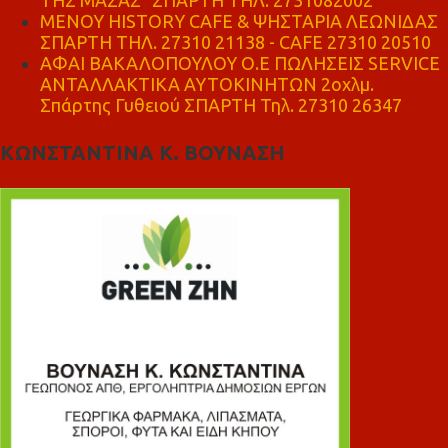
ΤΗΣ ΜΑΣΑΣ" ΣΠΑΡΤΗ ΤΗΛ. 2731082002
ΜΕΝΟΥ HISTORY CAFE & ΨΗΣΤΑΡΙΑ ΛΕΩΝΙΔΑΣ
ΣΠΑΡΤΗ ΤΗΛ. 27310 21138 - CAFE 27310 20510
ΑΦΑΙ ΒΑΚΑΛΟΠΟΥΛΟΥ Ο.Ε ΠΩΛΗΣΕΙΣ SERVICE
ΑΝΤΑΛΛΑΚΤΙΚΑ ΑΥΤΟΚΙΝΗΤΩΝ 2οχλμ.
Σπάρτης Γυθειού ΣΠΑΡΤΗ Τηλ. 27310 26347
ΚΩΝΣΤΑΝΤΙΝΑ Κ. ΒΟΥΝΑΣΗ