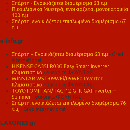
Σπάρτη - Ενοικιάζεται διαμέρισμα 63 τ.μ
Πικουλιάνικα Μυστρά, ενοικιάζεται μονοκατοικία
100 τ.μ
Σπάρτη, ενοικιάζεται επιπλωμένο διαμέρισμα 67
τ.μ
e-info.gr
Σπάρτη – Ενοικιάζεται διαμέρισμα 63 τ.μ
- Grad
international
HISENSE CA35LR03G Easy Smart Inverter
Κλιματιστικό
- euronics ΦΟΥΝΤΑΣ
WINSTAR WST-09WFi/09WFo Inverter
Κλιματιστικό
- euronics ΦΟΥΝΤΑΣ
TOYOTOMI TAN/TAG-12IG IKIGAI Inverter –
Summer
- euronics ΦΟΥΝΤΑΣ
Σπάρτη, ενοικιάζεται επιπλωμένο διαμέρισμα 76
τ.μ,
- Grad international
LAKONES.gr