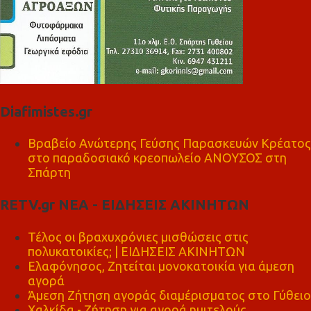
Diafimistes.gr
Βραβείο Ανώτερης Γεύσης Παρασκευών Κρέατος
στο παραδοσιακό κρεοπωλείο ΑΝΟΥΣΟΣ στη
Σπάρτη
RETV.gr ΝΕΑ - ΕΙΔΗΣΕΙΣ ΑΚΙΝΗΤΩΝ
Τέλος οι βραχυχρόνιες μισθώσεις στις
πολυκατοικίες; | ΕΙΔΗΣΕΙΣ ΑΚΙΝΗΤΩΝ
Ελαφόνησος, Ζητείται μονοκατοικία για άμεση
αγορά
Άμεση Ζήτηση αγοράς διαμέρισματος στο Γύθειο
Χαλκίδα - Ζήτηση για αγορά ημιτελούς