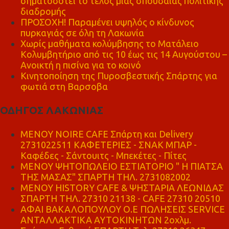
σηματοδοτεί το τέλος μιας σπουδαίας πολιτικής
διαδρομής
ΠΡΟΣΟΧΗ! Παραμένει υψηλός ο κίνδυνος
πυρκαγιάς σε όλη τη Λακωνία
Χωρίς μαθήματα κολύμβησης το Ματάλειο
Κολυμβητήριο από τις 10 έως τις 14 Αυγούστου –
Ανοικτή η πισίνα για το κοινό
Κινητοποίηση της Πυροσβεστικής Σπάρτης για
φωτιά στη Βαρσοβα
ΟΔΗΓΟΣ ΛΑΚΩΝΙΑΣ
MENOY NOIRE CAFE Σπάρτη και Delivery
2731022511 ΚΑΦΕΤΕΡΙΕΣ - ΣΝΑΚ ΜΠΑΡ -
Καφέδες - Σάντουιτς - Μπεκέτες - Πίτες
ΜΕΝΟΥ ΨΗΤΟΠΩΛΕΙΟ ΕΣΤΙΑΤΟΡΙΟ " Η ΠΙΑΤΣΑ
ΤΗΣ ΜΑΣΑΣ" ΣΠΑΡΤΗ ΤΗΛ. 2731082002
ΜΕΝΟΥ HISTORY CAFE & ΨΗΣΤΑΡΙΑ ΛΕΩΝΙΔΑΣ
ΣΠΑΡΤΗ ΤΗΛ. 27310 21138 - CAFE 27310 20510
ΑΦΑΙ ΒΑΚΑΛΟΠΟΥΛΟΥ Ο.Ε ΠΩΛΗΣΕΙΣ SERVICE
ΑΝΤΑΛΛΑΚΤΙΚΑ ΑΥΤΟΚΙΝΗΤΩΝ 2οχλμ.