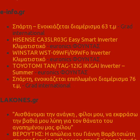
e-info.gr
Σπάρτη – Ενοικιάζεται διαμέρισμα 63 τ.μ
- Grad
international
HISENSE CA35LR03G Easy Smart Inverter
Κλιματιστικό
- euronics ΦΟΥΝΤΑΣ
WINSTAR WST-09WFi/09WFo Inverter
Κλιματιστικό
- euronics ΦΟΥΝΤΑΣ
TOYOTOMI TAN/TAG-12IG IKIGAI Inverter –
Summer
- euronics ΦΟΥΝΤΑΣ
Σπάρτη, ενοικιάζεται επιπλωμένο διαμέρισμα 76
τ.μ,
- Grad international
LAKONES.gr
"Αισθάνομαι την ανάγκη , φίλοι μου, να εκφράσω
την βαθιά μου λύπη για τον θάνατο του
αγαπημένου μας φίλου"
ΒΕΡΟΥΤΗΣ: Η απώλεια του Γιάννη Βαρβιτσιώτη