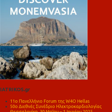
IATRIKOS.gr
11ο Πανελλήνιο Forum της W4O Hellas
50ο Διεθνές Συνέδριο Ηλεκτροκαρδιολογίας
Θεσσαλονίκη, 30 Μαΐου – 1 Ιουνίου 2025