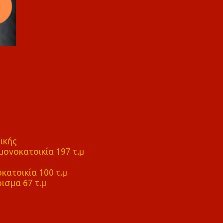
ικής
ονοκατοικία 197 τ.μ
μ
κατοικία 100 τ.μ
ισμα 67 τ.μ