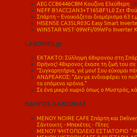
AEG CCB6446CBM Κουζίνα Ελεύθερη
- 
NEFF B1ACC2AN3+T16SBF1L0 Σετ Φού
Σπάρτη – Ενοικιάζεται διαμέρισμα 63 τ.
HISENSE CA35LR03G Easy Smart Inverte
WINSTAR WST-09WFi/09WFo Inverter Κ
LAKONES.gr
ΕΚΤΑΚΤΟ: Σύλληψη 68χρονου στη Σπάρτ
Θρήνος! 48χρονος έχασε τη ζωή του σ
"Συγχαρητήρια, γιέ μου! Σου εύχομαι πάν
ΑΝΔΡΕΑΚΟΣ: "Δεν με ενδιαφέρει το πολι
τα επόμενα χρόνια."
Σε ένα μικρό χωριό όπως ο Μυστράς, κά
ΟΔΗΓΟΣ ΛΑΚΩΝΙΑΣ
MENOY NOIRE CAFE Σπάρτη και Delive
Σάντουιτς - Μπεκέτες - Πίτες
ΜΕΝΟΥ ΨΗΤΟΠΩΛΕΙΟ ΕΣΤΙΑΤΟΡΙΟ " Η 