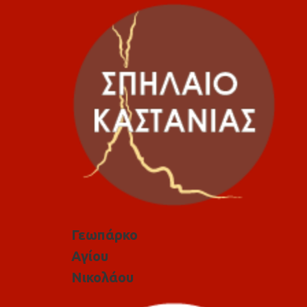
Γεωπάρκο
Αγίου
Νικολάου