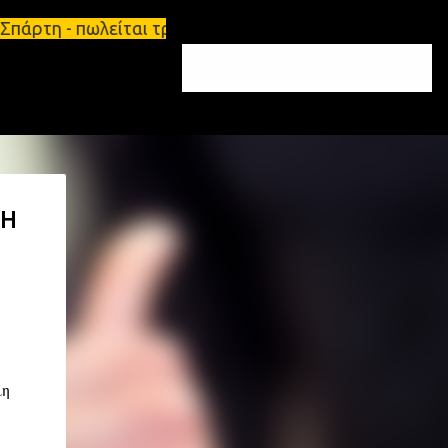
 Σπάρτη - πωλείται τριάρι διαμέρισμα 91τ.μ Ζητούν
ΛΗ
μη