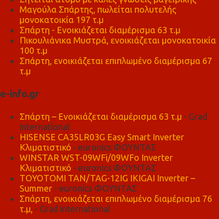
Μαγούλα Σπάρτης, πωλείται πολυτελής
μονοκατοικία 197 τ.μ
Σπάρτη - Ενοικιάζεται διαμέρισμα 63 τ.μ
Πικουλιάνικα Μυστρά, ενοικιάζεται μονοκατοικία
100 τ.μ
Σπάρτη, ενοικιάζεται επιπλωμένο διαμέρισμα 67
τ.μ
e-info.gr
Σπάρτη – Ενοικιάζεται διαμέρισμα 63 τ.μ
- Grad
international
HISENSE CA35LR03G Easy Smart Inverter
Κλιματιστικό
- euronics ΦΟΥΝΤΑΣ
WINSTAR WST-09WFi/09WFo Inverter
Κλιματιστικό
- euronics ΦΟΥΝΤΑΣ
TOYOTOMI TAN/TAG-12IG IKIGAI Inverter –
Summer
- euronics ΦΟΥΝΤΑΣ
Σπάρτη, ενοικιάζεται επιπλωμένο διαμέρισμα 76
τ.μ,
- Grad international