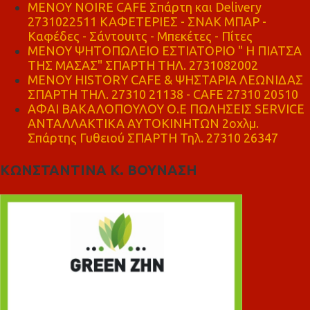
MENOY NOIRE CAFE Σπάρτη και Delivery
2731022511 ΚΑΦΕΤΕΡΙΕΣ - ΣΝΑΚ ΜΠΑΡ -
Καφέδες - Σάντουιτς - Μπεκέτες - Πίτες
ΜΕΝΟΥ ΨΗΤΟΠΩΛΕΙΟ ΕΣΤΙΑΤΟΡΙΟ " Η ΠΙΑΤΣΑ
ΤΗΣ ΜΑΣΑΣ" ΣΠΑΡΤΗ ΤΗΛ. 2731082002
ΜΕΝΟΥ HISTORY CAFE & ΨΗΣΤΑΡΙΑ ΛΕΩΝΙΔΑΣ
ΣΠΑΡΤΗ ΤΗΛ. 27310 21138 - CAFE 27310 20510
ΑΦΑΙ ΒΑΚΑΛΟΠΟΥΛΟΥ Ο.Ε ΠΩΛΗΣΕΙΣ SERVICE
ΑΝΤΑΛΛΑΚΤΙΚΑ ΑΥΤΟΚΙΝΗΤΩΝ 2οχλμ.
Σπάρτης Γυθειού ΣΠΑΡΤΗ Τηλ. 27310 26347
ΚΩΝΣΤΑΝΤΙΝΑ Κ. ΒΟΥΝΑΣΗ