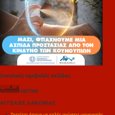
α
Συνολικές προβολές σελίδας
6
8
5
7
9
6
3
ΑΓΓΕΛΙΕΣ ΛΑΚΩΝΙΑΣ
Ζητείται άτομο με καλές γνώσεις μαγειρικής