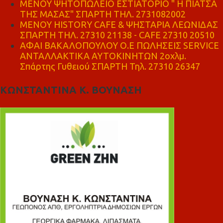
ΜΕΝΟΥ ΨΗΤΟΠΩΛΕΙΟ ΕΣΤΙΑΤΟΡΙΟ " Η ΠΙΑΤΣΑ
ΤΗΣ ΜΑΣΑΣ" ΣΠΑΡΤΗ ΤΗΛ. 2731082002
ΜΕΝΟΥ HISTORY CAFE & ΨΗΣΤΑΡΙΑ ΛΕΩΝΙΔΑΣ
ΣΠΑΡΤΗ ΤΗΛ. 27310 21138 - CAFE 27310 20510
ΑΦΑΙ ΒΑΚΑΛΟΠΟΥΛΟΥ Ο.Ε ΠΩΛΗΣΕΙΣ SERVICE
ΑΝΤΑΛΛΑΚΤΙΚΑ ΑΥΤΟΚΙΝΗΤΩΝ 2οχλμ.
Σπάρτης Γυθειού ΣΠΑΡΤΗ Τηλ. 27310 26347
ΚΩΝΣΤΑΝΤΙΝΑ Κ. ΒΟΥΝΑΣΗ