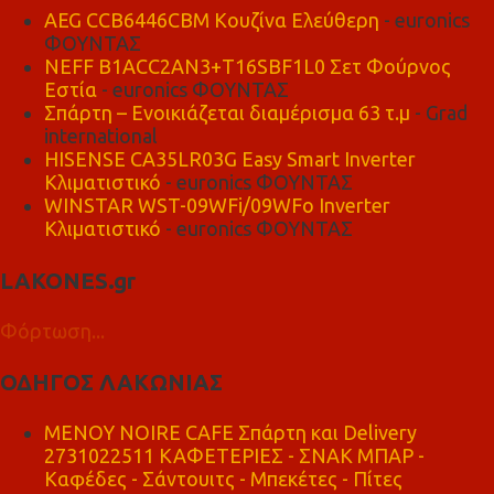
AEG CCB6446CBM Κουζίνα Ελεύθερη
- euronics
ΦΟΥΝΤΑΣ
NEFF B1ACC2AN3+T16SBF1L0 Σετ Φούρνος
Εστία
- euronics ΦΟΥΝΤΑΣ
Σπάρτη – Ενοικιάζεται διαμέρισμα 63 τ.μ
- Grad
international
HISENSE CA35LR03G Easy Smart Inverter
Κλιματιστικό
- euronics ΦΟΥΝΤΑΣ
WINSTAR WST-09WFi/09WFo Inverter
Κλιματιστικό
- euronics ΦΟΥΝΤΑΣ
LAKONES.gr
Φόρτωση...
ΟΔΗΓΟΣ ΛΑΚΩΝΙΑΣ
MENOY NOIRE CAFE Σπάρτη και Delivery
2731022511 ΚΑΦΕΤΕΡΙΕΣ - ΣΝΑΚ ΜΠΑΡ -
Καφέδες - Σάντουιτς - Μπεκέτες - Πίτες