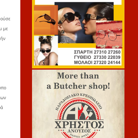
νούσε
μ με
τήν
ωπο
ίων
ρά