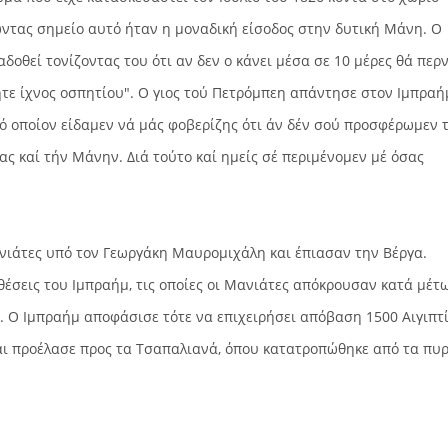
ώντας σημείο αυτό ήταν η μοναδική είσοδος στην δυτική Μάνη. Ο
οθεί τονίζοντας του ότι αν δεν ο κάνει μέσα σε 10 μέρες θά περ
μήτε ίχνος οσπητίου". Ο γιος τού Πετρόμπεη απάντησε στον Ιμπραή
τό οποίον είδαμεν νά μάς φοβερίζης ότι άν δέν σού προσφέρωμεν 
ας καί τήν Μάνην. Διά τούτο καί ημείς σέ περιμένομεν μέ όσας
νιάτες υπό τον Γεωργάκη Μαυρομιχάλη και έπιασαν την Βέργα.
θέσεις του Ιμπραήμ, τις οποίες οι Μανιάτες απόκρουσαν κατά μέτ
α. Ο Ιμπραήμ αποφάσισε τότε να επιχειρήσει απόβαση 1500 Αιγιπτ
αι προέλασε προς τα Τσαπαλιανά, όπου κατατροπώθηκε από τα πυ