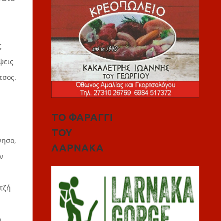
ς
ψεις
τσος.
ΤΟ ΦΑΡΑΓΓΙ
ΤΟΥ
νησο,
ΛΑΡΝΑΚΑ
ν
τζή
ο