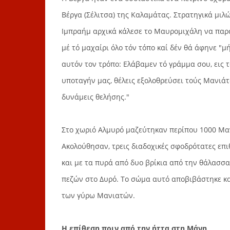
Βέργα (Σέλιτσα) της Καλαμάτας. Στρατηγικά μιλ
Ιμπραήμ αρχικά κάλεσε το Μαυρομιχάλη να παραδ
μέ τό μαχαίρι όλο τόν τόπο καί δέν θά άφηνε "
αυτόν τον τρόπo: Ελάβαμεν τό γράμμα σου, εις 
υποταγήν μας, θέλεις εξολοθρεύσει τούς Μανιάτ
δυνάμεις θελήσης."
Στο χωριό Αλμυρό μαζεύτηκαν περίπου 1000 Μα
Ακολούθησαν, τρεις διαδοχικές σφοδρότατες επι
και με τα πυρά από δυο βρίκια από την θάλασσ
πεζών στο Δυρό. Το σώμα αυτό αποβιβάστηκε κ
των γύρω Μανιατών.
Η επίθεση πριν από την ήττα στη Μάνη