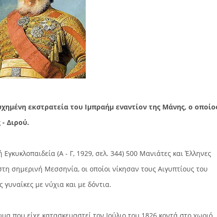
τυχημένη εκστρατεία του Ιμπραήμ εναντίον της Μάνης, ο οποίο
- Διρού.
γκυκλοπαιδεία (Α - Γ, 1929, σελ. 344) 500 Μανιάτες και Έλληνες
τη σημερινή Μεσσηνία, οι οποίοι νίκησαν τους Αιγυπτίους του
γυναίκες με νύχια και με δόντια.
μα που είχε κατασκευαστεί τον Ιούλιο του 1826 κοντά στο χωριό