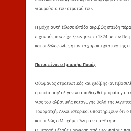
γιουρούσια του στρατού του.
Η μάχη αυτή έδωσε ελπίδα ακριβώς επειδή πέρα
διχασμός που είχε ξεκινήσει το 1824 με τον Πε
και οι δολοφονίες ήταν το χαρακτηριστικό της 
Ποιος είναι ο Ιμπραήμ Πασάς
Οθωμανός στρατιωτικός και χεδίβης (αντιβασιλέ
η οποία παρ' ολίγον να αποδειχθεί μοιραία για
γιος του αλβανικής καταγωγής Βαλή της Αιγύπτ
Τουρματζή. Άλλοι ιστορικοί υποστηρίζουν ότι ο
και απλώς ο Μωχάμετ Άλη τον υιοθέτησε.
Ο Ιμπραήμ έλαβε μόρφωση από ευρωπαίους παιδα