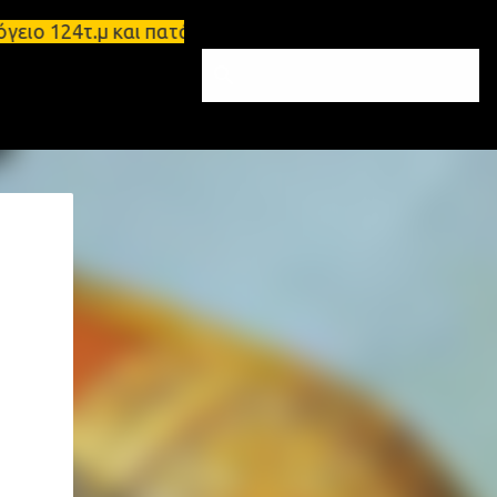
 124τ.μ και πατάρι 48 τ.μ Σπάρτη - Ενοικιάζεται ε