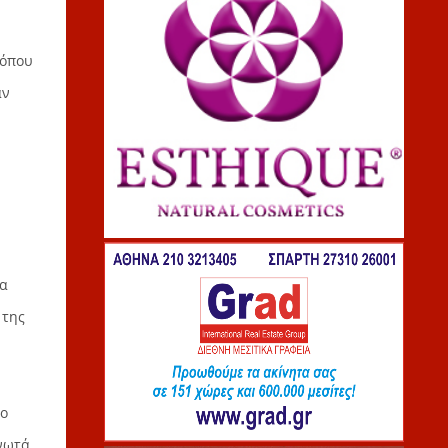
 όπου
αν
να
 της
το
νωτά