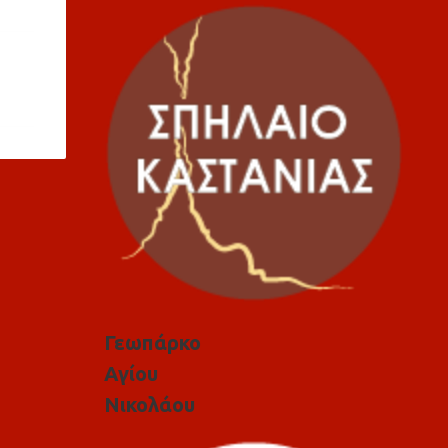
Γεωπάρκο
Αγίου
Νικολάου