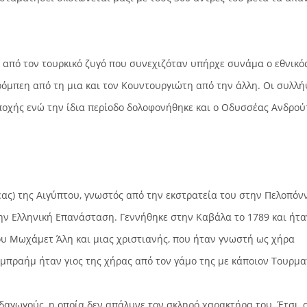
 από τον τουρκικό ζυγό που συνεχιζόταν υπήρχε συνάμα ο εθνικό
τρόμπεη από τη μια και τον Κουντουργιώτη από την άλλη. Οι συλλή
εποχής ενώ την ίδια περίοδο δολοφονήθηκε και ο Οδυσσέας Ανδρού
ας) της Αιγύπτου, γνωστός από την εκστρατεία του στην Πελοπόν
 την Ελληνική Επανάσταση. Γεννήθηκε στην Καβάλα το 1789 και ήτα
ου Μωχάμετ Άλη και μιας χριστιανής, που ήταν γνωστή ως χήρα
 Ιμπραήμ ήταν γιος της χήρας από τον γάμο της με κάποιον Τουρμα
γωγούς, η οποία δεν απάλυνε τον σκληρό χαρακτήρα του. Έτσι, 