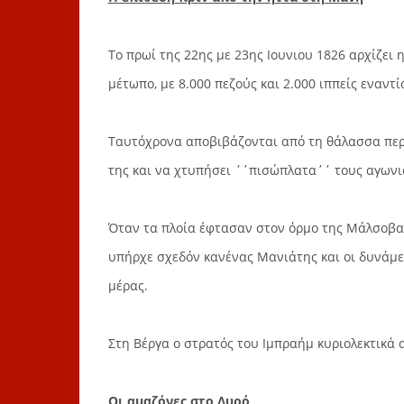
Το πρωί της 22ης με 23ης Ιουνιου 1826 αρχίζει 
μέτωπο, με 8.000 πεζούς και 2.000 ιππείς εναν
Ταυτόχρονα αποβιβάζονται από τη θάλασσα περίπ
της και να χτυπήσει ΄΄πισώπλατα΄΄ τους αγωνι
Όταν τα πλοία έφτασαν στον όρμο της Μάλσοβας
υπήρχε σχεδόν κανένας Μανιάτης και οι δυνάμε
μέρας.
Στη Βέργα ο στρατός του Ιμπραήμ κυριολεκτικά
Οι αμαζόνες στο Δυρό