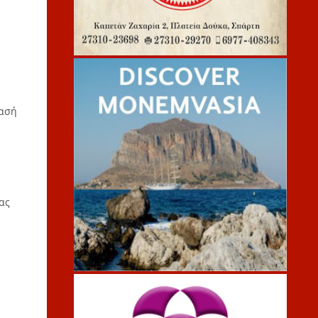
πασή
ας