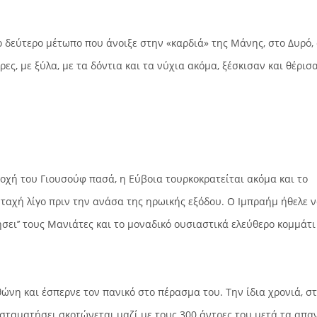
ο δεύτερο μέτωπο που άνοιξε στην «καρδιά» της Μάνης, στο Δυρό,
ρες, με ξύλα, με τα δόντια και τα νύχια ακόμα, ξέσκισαν και θέρισ
τοχή του Γιουσούφ πασά, η Εύβοια τουρκοκρατείται ακόμα και το
ταχή λίγο πριν την ανάσα της ηρωικής εξόδου. Ο Ιμπραήμ ήθελε 
ήσει’’ τους Μανιάτες και το μοναδικό ουσιαστικά ελεύθερο κομμάτι
ώνη και έσπερνε τον πανικό στο πέρασμα του. Την ίδια χρονιά, σ
σταματήσει σκοτώνεται μαζί με τους 300 άντρες του μετά τα απα