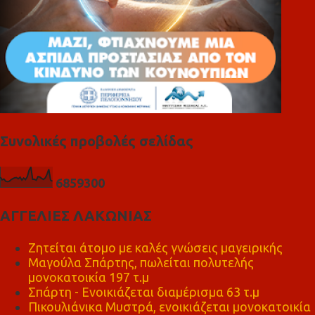
Συνολικές προβολές σελίδας
6
8
5
9
3
0
0
ΑΓΓΕΛΙΕΣ ΛΑΚΩΝΙΑΣ
Ζητείται άτομο με καλές γνώσεις μαγειρικής
Μαγούλα Σπάρτης, πωλείται πολυτελής
μονοκατοικία 197 τ.μ
Σπάρτη - Ενοικιάζεται διαμέρισμα 63 τ.μ
Πικουλιάνικα Μυστρά, ενοικιάζεται μονοκατοικία