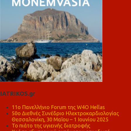
IATRIKOS.gr
11ο Πανελλήνιο Forum της W4O Hellas
50ο Διεθνές Συνέδριο Ηλεκτροκαρδιολογίας
Θεσσαλονίκη, 30 Μαΐου – 1 Ιουνίου 2025
Το πιάτο της υγιεινής διατροφής