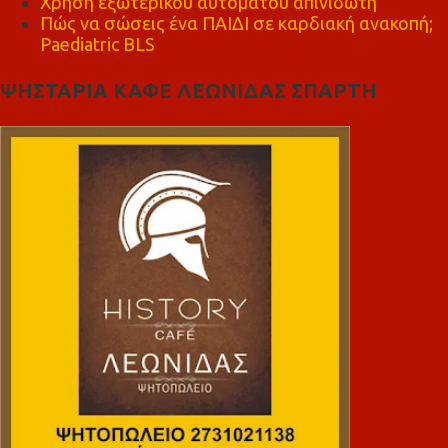
Χρήση εξωτερικού αυτόματου απινιδωτή
Πώς να σώσεις ένα ΠΑΙΔΙ σε καρδιακή ανακοπή;
Paediatric BLS
ΨΗΣΤΑΡΙΑ ΚΑΦΕ ΛΕΩΝΙΔΑΣ ΣΠΑΡΤΗ