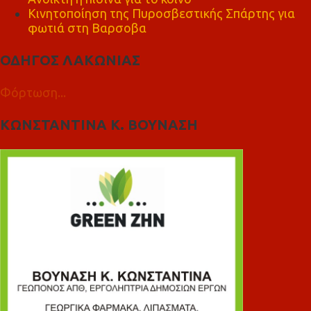
Κινητοποίηση της Πυροσβεστικής Σπάρτης για
φωτιά στη Βαρσοβα
ΟΔΗΓΟΣ ΛΑΚΩΝΙΑΣ
Φόρτωση...
ΚΩΝΣΤΑΝΤΙΝΑ Κ. ΒΟΥΝΑΣΗ