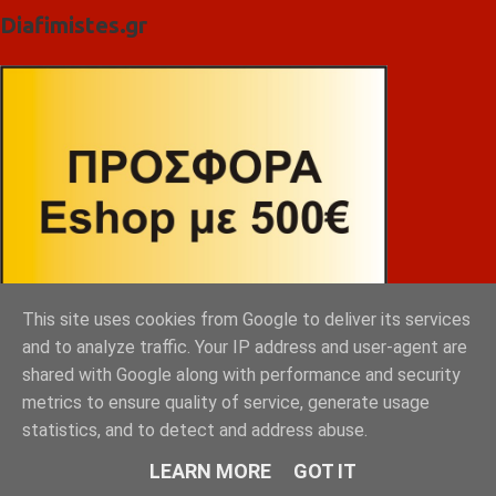
Diafimistes.gr
This site uses cookies from Google to deliver its services
and to analyze traffic. Your IP address and user-agent are
shared with Google along with performance and security
metrics to ensure quality of service, generate usage
statistics, and to detect and address abuse.
LEARN MORE
GOT IT