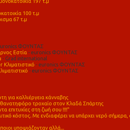
ονοκατοικία 197 τ.μ
μ
κατοικία 100 τ.μ
ισμα 67 τ.μ
euronics ΦΟΥΝΤΑΣ
ρνος Εστία
- euronics ΦΟΥΝΤΑΣ
μ
- Grad international
r Κλιματιστικό
- euronics ΦΟΥΝΤΑΣ
λιματιστικό
- euronics ΦΟΥΝΤΑΣ
η για καλλιέργεια κάνναβης
ε θανατηφόρο τροχαίο στον Κλαδά Σπάρτης
τα επιτυχίες στη ζωή σου !!!!"
τικό κόστος. Με ενδιαφέρει να υπάρχει νερό σήμερα, 
ποιοι υποψιάζονταν αλλά...