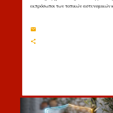
εκπρόσωποι των τοπικών αστυνομικών και
Σ
χ
ό
λ
ι
α