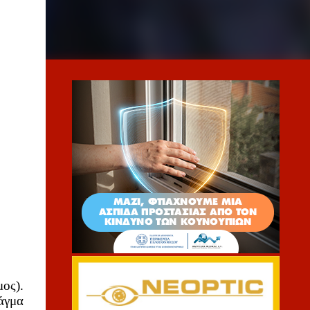
ς). 
γμα 