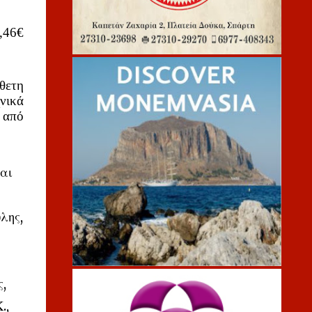
,46€
ετη 
ικά 
από 
ι 
ης, 
 
, 