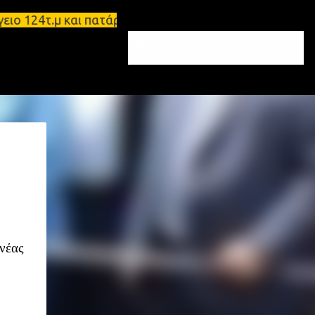
24τ.μ και πατάρι 48 τ.μ Σπάρτη - Ενοικιάζεται επι
έας 