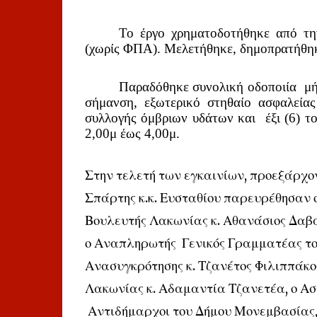
Το έργο χρηματοδοτήθηκε από τη
(χωρίς ΦΠΑ). Μελετήθηκε, δημοπρατήθηκ
Παραδόθηκε συνολική οδοποιία  μή
σήμανση, εξωτερικό στηθαίο ασφαλείας 
συλλογής όμβριων υδάτων και  έξι (6) τ
2,00μ έως 4,00μ.
Στην τελετή των εγκαινίων, προεξάρχ
Σπάρτης κ.κ. Ευσταθίου παρευρέθησαν ο
Βουλευτής Λακωνίας κ. Αθανάσιος Δαβά
ο Αναπληρωτής  Γενικός Γραμματέας του
Ανασυγκρότησης κ. Τζανέτος Φιλιππάκος
Λακωνίας κ. Αδαμαντία Τζανετέα, ο Ασ
 Αντιδήμαρχοι του Δήμου Μονεμβασίας, 