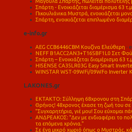
Μαγούλα Σπάρτης, πωλείται πολυτελής μ
Σπάρτη - Ενοικιάζεται διαμέρισμα 63 τ.
Πικουλιάνικα Μυστρά, ενοικιάζεται μονο
Σπάρτη, ενοικιάζεται επιπλωμένο διαμέρ
e-info.gr
AEG CCB6446CBM Κουζίνα Ελεύθερη
- 
NEFF B1ACC2AN3+T16SBF1L0 Σετ Φού
Σπάρτη – Ενοικιάζεται διαμέρισμα 63 τ.
HISENSE CA35LR03G Easy Smart Inverte
WINSTAR WST-09WFi/09WFo Inverter Κ
LAKONES.gr
ΕΚΤΑΚΤΟ: Σύλληψη 68χρονου στη Σπάρτ
Θρήνος! 48χρονος έχασε τη ζωή του σ
"Συγχαρητήρια, γιέ μου! Σου εύχομαι πάν
ΑΝΔΡΕΑΚΟΣ: "Δεν με ενδιαφέρει το πολι
τα επόμενα χρόνια."
Σε ένα μικρό χωριό όπως ο Μυστράς, κά