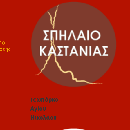
10
ρτης
Γεωπάρκο
Αγίου
Νικολάου