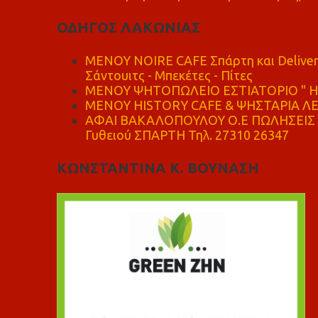
ΟΔΗΓΟΣ ΛΑΚΩΝΙΑΣ
MENOY NOIRE CAFE Σπάρτη και Delive
Σάντουιτς - Μπεκέτες - Πίτες
ΜΕΝΟΥ ΨΗΤΟΠΩΛΕΙΟ ΕΣΤΙΑΤΟΡΙΟ " Η 
ΜΕΝΟΥ HISTORY CAFE & ΨΗΣΤΑΡΙΑ ΛΕΩ
ΑΦΑΙ ΒΑΚΑΛΟΠΟΥΛΟΥ Ο.Ε ΠΩΛΗΣΕΙΣ 
Γυθειού ΣΠΑΡΤΗ Τηλ. 27310 26347
ΚΩΝΣΤΑΝΤΙΝΑ Κ. ΒΟΥΝΑΣΗ