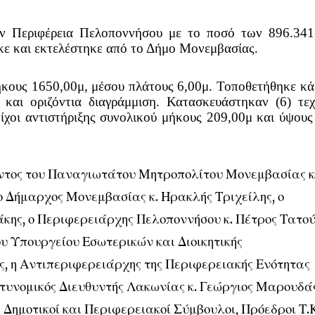
ν Περιφέρεια Πελοποννήσου με το ποσό των
896.341
ε και εκτελέστηκε από το Δήμο Μονεμβασίας. 
κους 1650,00μ, μέσου πλάτους 6,00μ. Τοποθετήθηκε κάθ
και οριζόντια διαγράμμιση. Κατασκευάστηκαν (6) τεχν
οίχοι αντιστήριξης συνολικού μήκους 209,00μ και ύψους 
οντος του Παναγιωτάτου Μητροπολίτου Μονεμβασίας κα
 Δήμαρχος Μονεμβασίας κ. Ηρακλής Τριχείλης, ο 
κης, ο Περιφερειάρχης Πελοποννήσου κ. Πέτρος Τατούλ
 Υπουργείου Εσωτερικών και Διοικητικής 
, η Αντιπεριφερειάρχης της Περιφερειακής Ενότητας 
τυνομικός Διευθυντής Λακωνίας κ. Γεώργιος Μαρουδάς,
Δημοτικοί και Περιφερειακοί Σύμβουλοι, Πρόεδροι Τ.Κ.