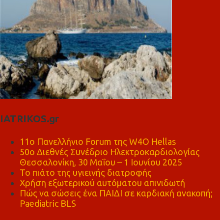
IATRIKOS.gr
11ο Πανελλήνιο Forum της W4O Hellas
50ο Διεθνές Συνέδριο Ηλεκτροκαρδιολογίας
Θεσσαλονίκη, 30 Μαΐου – 1 Ιουνίου 2025
Το πιάτο της υγιεινής διατροφής
Χρήση εξωτερικού αυτόματου απινιδωτή
Πώς να σώσεις ένα ΠΑΙΔΙ σε καρδιακή ανακοπή;
Paediatric BLS