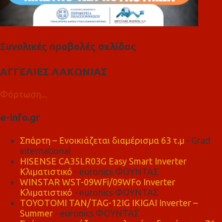
Συνολικές προβολές σελίδας
ΑΓΓΕΛΙΕΣ ΛΑΚΩΝΙΑΣ
Φόρτωση...
e-info.gr
Σπάρτη – Ενοικιάζεται διαμέρισμα 63 τ.μ
- Grad
international
HISENSE CA35LR03G Easy Smart Inverter
Κλιματιστικό
- euronics ΦΟΥΝΤΑΣ
WINSTAR WST-09WFi/09WFo Inverter
Κλιματιστικό
- euronics ΦΟΥΝΤΑΣ
TOYOTOMI TAN/TAG-12IG IKIGAI Inverter –
Summer
- euronics ΦΟΥΝΤΑΣ