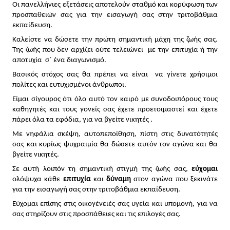
Οι πανελλήνιες εξετάσεις αποτελούν σταθμό και κορύφωση των 
προσπαθειών σας για την εισαγωγή σας στην τριτοβάθμια 
εκπαίδευση.
Καλείστε να δώσετε την πρώτη σημαντική μάχη της ζωής σας. 
Της ζωής που δεν αρχίζει ούτε τελειώνει  με την επιτυχία ή την 
αποτυχία  σ΄ ένα διαγωνισμό.
Βασικός στόχος σας θα πρέπει να είναι  να γίνετε χρήσιμοι 
πολίτες και ευτυχισμένοι άνθρωποι.
Είμαι σίγουρος ότι όλο αυτό τον καιρό με συνοδοιπόρους τους 
καθηγητές και τους γονείς σας έχετε προετοιμαστεί και έχετε 
πάρει όλα τα εφόδια, για να βγείτε νικητές .
Με νηφάλια σκέψη, αυτοπεποίθηση, πίστη στις δυνατότητές 
σας και κυρίως ψυχραιμία θα δώσετε αυτόν τον αγώνα και θα 
βγείτε νικητές.
Σε αυτή λοιπόν τη σημαντική στιγμή της ζωής σας, 
εύχομαι
ολόψυχα κάθε 
επιτυχία
 και 
δύναμη
 στον αγώνα που ξεκινάτε 
για την εισαγωγή σας στην τριτοβάθμια εκπαίδευση.
Εύχομαι επίσης στις οικογένειές σας υγεία και υπομονή, για να 
σας στηρίζουν στις προσπάθειες και τις επιλογές σας.