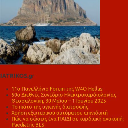
IATRIKOS.gr
11ο Πανελλήνιο Forum της W4O Hellas
50ο Διεθνές Συνέδριο Ηλεκτροκαρδιολογίας
Θεσσαλονίκη, 30 Μαΐου – 1 Ιουνίου 2025
Το πιάτο της υγιεινής διατροφής
Χρήση εξωτερικού αυτόματου απινιδωτή
Πώς να σώσεις ένα ΠΑΙΔΙ σε καρδιακή ανακοπή;
Paediatric BLS