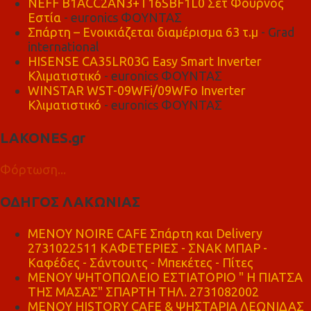
NEFF B1ACC2AN3+T16SBF1L0 Σετ Φούρνος
Εστία
- euronics ΦΟΥΝΤΑΣ
Σπάρτη – Ενοικιάζεται διαμέρισμα 63 τ.μ
- Grad
international
HISENSE CA35LR03G Easy Smart Inverter
Κλιματιστικό
- euronics ΦΟΥΝΤΑΣ
WINSTAR WST-09WFi/09WFo Inverter
Κλιματιστικό
- euronics ΦΟΥΝΤΑΣ
LAKONES.gr
Φόρτωση...
ΟΔΗΓΟΣ ΛΑΚΩΝΙΑΣ
MENOY NOIRE CAFE Σπάρτη και Delivery
2731022511 ΚΑΦΕΤΕΡΙΕΣ - ΣΝΑΚ ΜΠΑΡ -
Καφέδες - Σάντουιτς - Μπεκέτες - Πίτες
ΜΕΝΟΥ ΨΗΤΟΠΩΛΕΙΟ ΕΣΤΙΑΤΟΡΙΟ " Η ΠΙΑΤΣΑ
ΤΗΣ ΜΑΣΑΣ" ΣΠΑΡΤΗ ΤΗΛ. 2731082002
ΜΕΝΟΥ HISTORY CAFE & ΨΗΣΤΑΡΙΑ ΛΕΩΝΙΔΑΣ