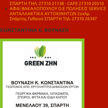
ΣΠΑΡΤΗ ΤΗΛ. 27310 21138 - CAFE 27310 20510
ΑΦΑΙ ΒΑΚΑΛΟΠΟΥΛΟΥ Ο.Ε ΠΩΛΗΣΕΙΣ SERVICE
ΑΝΤΑΛΛΑΚΤΙΚΑ ΑΥΤΟΚΙΝΗΤΩΝ 2οχλμ.
Σπάρτης Γυθειού ΣΠΑΡΤΗ Τηλ. 27310 26347
ΚΩΝΣΤΑΝΤΙΝΑ Κ. ΒΟΥΝΑΣΗ