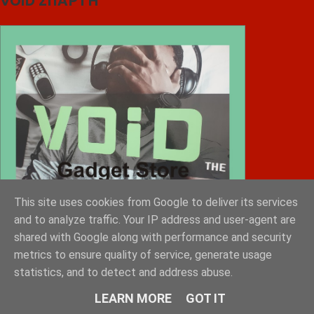
VOiD ΣΠΑΡΤΗ
This site uses cookies from Google to deliver its services
and to analyze traffic. Your IP address and user-agent are
shared with Google along with performance and security
metrics to ensure quality of service, generate usage
statistics, and to detect and address abuse.
Diafimistes.gr
LEARN MORE
GOT IT