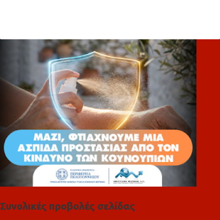
χ
ό
λ
ι
α
Συνολικές προβολές σελίδας