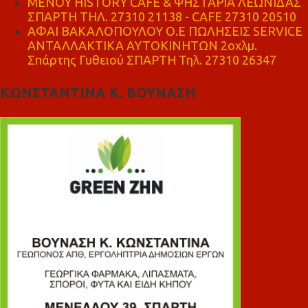
ΜΕΝΟΥ HISTORY CAFE & ΨΗΣΤΑΡΙΑ ΛΕΩΝΙΔΑΣ
ΣΠΑΡΤΗ ΤΗΛ. 27310 21138 - CAFE 27310 20510
ΑΦΑΙ ΒΑΚΑΛΟΠΟΥΛΟΥ Ο.Ε ΠΩΛΗΣΕΙΣ SERVICE
ΑΝΤΑΛΛΑΚΤΙΚΑ ΑΥΤΟΚΙΝΗΤΩΝ 2οχλμ.
Σπάρτης Γυθειού ΣΠΑΡΤΗ Τηλ. 27310 26347
ΚΩΝΣΤΑΝΤΙΝΑ Κ. ΒΟΥΝΑΣΗ