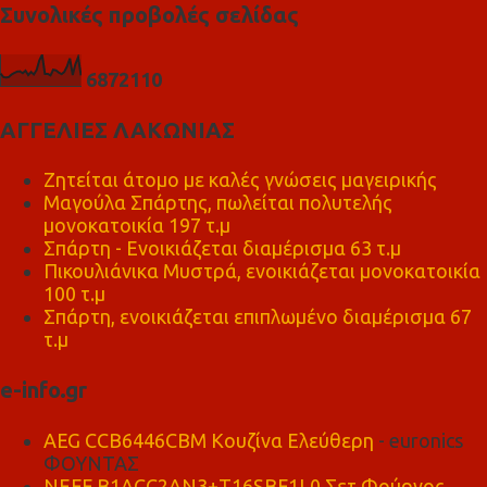
Συνολικές προβολές σελίδας
6
8
7
2
1
1
0
ΑΓΓΕΛΙΕΣ ΛΑΚΩΝΙΑΣ
Ζητείται άτομο με καλές γνώσεις μαγειρικής
Μαγούλα Σπάρτης, πωλείται πολυτελής
μονοκατοικία 197 τ.μ
Σπάρτη - Ενοικιάζεται διαμέρισμα 63 τ.μ
Πικουλιάνικα Μυστρά, ενοικιάζεται μονοκατοικία
100 τ.μ
Σπάρτη, ενοικιάζεται επιπλωμένο διαμέρισμα 67
τ.μ
e-info.gr
AEG CCB6446CBM Κουζίνα Ελεύθερη
- euronics
ΦΟΥΝΤΑΣ
NEFF B1ACC2AN3+T16SBF1L0 Σετ Φούρνος