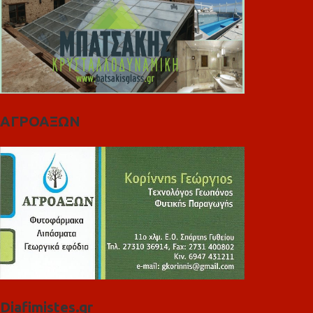
ΑΓΡΟΑΞΩΝ
Diafimistes.gr