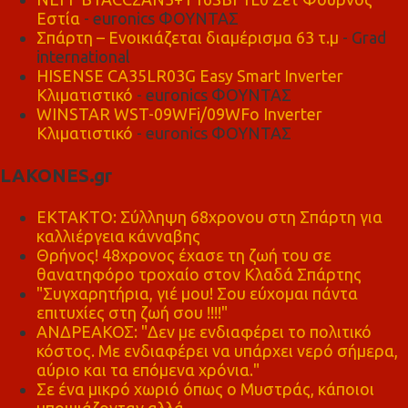
Εστία
- euronics ΦΟΥΝΤΑΣ
Σπάρτη – Ενοικιάζεται διαμέρισμα 63 τ.μ
- Grad
international
HISENSE CA35LR03G Easy Smart Inverter
Κλιματιστικό
- euronics ΦΟΥΝΤΑΣ
WINSTAR WST-09WFi/09WFo Inverter
Κλιματιστικό
- euronics ΦΟΥΝΤΑΣ
LAKONES.gr
ΕΚΤΑΚΤΟ: Σύλληψη 68χρονου στη Σπάρτη για
καλλιέργεια κάνναβης
Θρήνος! 48χρονος έχασε τη ζωή του σε
θανατηφόρο τροχαίο στον Κλαδά Σπάρτης
"Συγχαρητήρια, γιέ μου! Σου εύχομαι πάντα
επιτυχίες στη ζωή σου !!!!"
ΑΝΔΡΕΑΚΟΣ: "Δεν με ενδιαφέρει το πολιτικό
κόστος. Με ενδιαφέρει να υπάρχει νερό σήμερα,
αύριο και τα επόμενα χρόνια."
Σε ένα μικρό χωριό όπως ο Μυστράς, κάποιοι