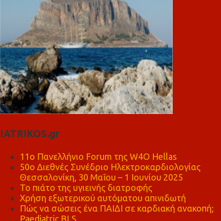
IATRIKOS.gr
11ο Πανελλήνιο Forum της W4O Hellas
50ο Διεθνές Συνέδριο Ηλεκτροκαρδιολογίας
Θεσσαλονίκη, 30 Μαΐου – 1 Ιουνίου 2025
Το πιάτο της υγιεινής διατροφής
Χρήση εξωτερικού αυτόματου απινιδωτή
Πώς να σώσεις ένα ΠΑΙΔΙ σε καρδιακή ανακοπή;
Paediatric BLS