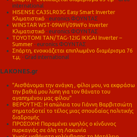
international
HISENSE CA35LR03G Easy Smart Inverter
Κλιματιστικό
- euronics ΦΟΥΝΤΑΣ
WINSTAR WST-09WFi/09WFo Inverter
Κλιματιστικό
- euronics ΦΟΥΝΤΑΣ
TOYOTOMI TAN/TAG-12IG IKIGAI Inverter –
Summer
- euronics ΦΟΥΝΤΑΣ
Σπάρτη, ενοικιάζεται επιπλωμένο διαμέρισμα 76
τ.μ,
- Grad international
LAKONES.gr
"Αισθάνομαι την ανάγκη , φίλοι μου, να εκφράσω
την βαθιά μου λύπη για τον θάνατο του
αγαπημένου μας φίλου"
ΒΕΡΟΥΤΗΣ: Η απώλεια του Γιάννη Βαρβιτσιώτη
σηματοδοτεί το τέλος μιας σπουδαίας πολιτικής
διαδρομής
ΠΡΟΣΟΧΗ! Παραμένει υψηλός ο κίνδυνος
πυρκαγιάς σε όλη τη Λακωνία
Χωρίς μαθήματα κολύμβησης το Ματάλειο