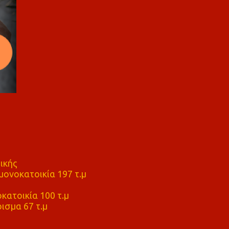
ικής
ονοκατοικία 197 τ.μ
μ
κατοικία 100 τ.μ
ισμα 67 τ.μ