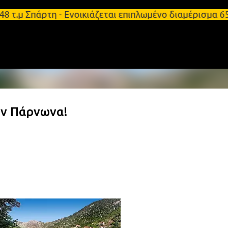
Μετάβαση στο κύριο περιεχόμενο
τ.μ Σπάρτη - Ενοικιάζεται επιπλωμένο διαμέρισμα 6
ον Πάρνωνα!