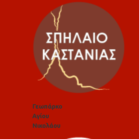
Γεωπάρκο
Αγίου
Νικολάου