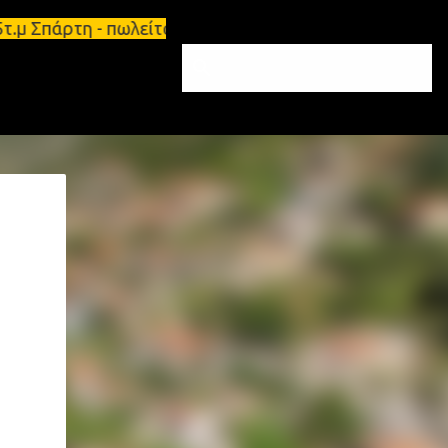
5τ.μ Σπάρτη - πωλείται τριάρι διαμέρισμα 91τ.μ Ζη