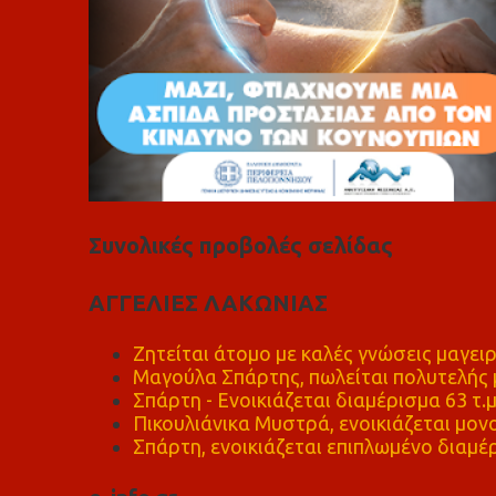
Συνολικές προβολές σελίδας
ΑΓΓΕΛΙΕΣ ΛΑΚΩΝΙΑΣ
Ζητείται άτομο με καλές γνώσεις μαγειρ
Μαγούλα Σπάρτης, πωλείται πολυτελής μ
Σπάρτη - Ενοικιάζεται διαμέρισμα 63 τ.
Πικουλιάνικα Μυστρά, ενοικιάζεται μονο
Σπάρτη, ενοικιάζεται επιπλωμένο διαμέρ