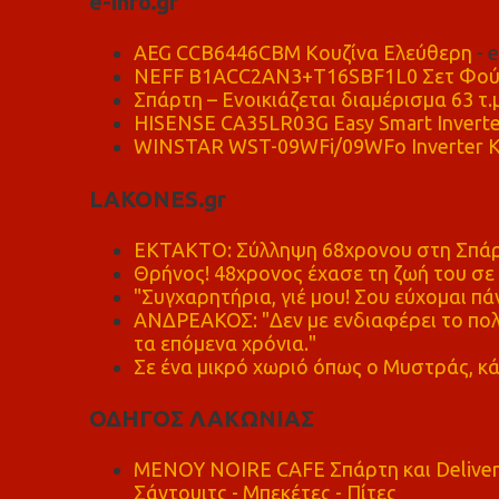
e-info.gr
AEG CCB6446CBM Κουζίνα Ελεύθερη
- 
NEFF B1ACC2AN3+T16SBF1L0 Σετ Φού
Σπάρτη – Ενοικιάζεται διαμέρισμα 63 τ.
HISENSE CA35LR03G Easy Smart Inverte
WINSTAR WST-09WFi/09WFo Inverter Κ
LAKONES.gr
ΕΚΤΑΚΤΟ: Σύλληψη 68χρονου στη Σπάρτ
Θρήνος! 48χρονος έχασε τη ζωή του σ
"Συγχαρητήρια, γιέ μου! Σου εύχομαι πάν
ΑΝΔΡΕΑΚΟΣ: "Δεν με ενδιαφέρει το πολι
τα επόμενα χρόνια."
Σε ένα μικρό χωριό όπως ο Μυστράς, κά
ΟΔΗΓΟΣ ΛΑΚΩΝΙΑΣ
MENOY NOIRE CAFE Σπάρτη και Delive
Σάντουιτς - Μπεκέτες - Πίτες