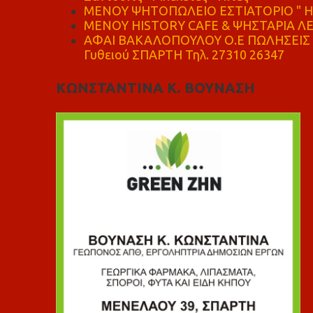
ΜΕΝΟΥ ΨΗΤΟΠΩΛΕΙΟ ΕΣΤΙΑΤΟΡΙΟ " Η 
ΜΕΝΟΥ HISTORY CAFE & ΨΗΣΤΑΡΙΑ ΛΕΩ
ΑΦΑΙ ΒΑΚΑΛΟΠΟΥΛΟΥ Ο.Ε ΠΩΛΗΣΕΙΣ 
Γυθειού ΣΠΑΡΤΗ Τηλ. 27310 26347
ΚΩΝΣΤΑΝΤΙΝΑ Κ. ΒΟΥΝΑΣΗ