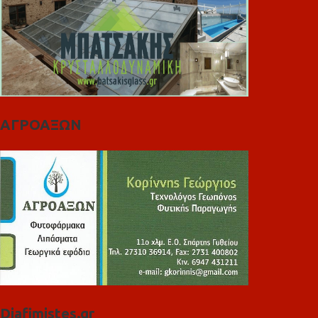
ΑΓΡΟΑΞΩΝ
Diafimistes.gr