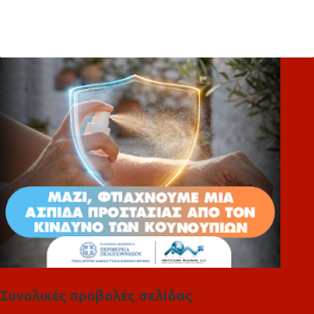
χ
ό
λ
ι
α
Συνολικές προβολές σελίδας