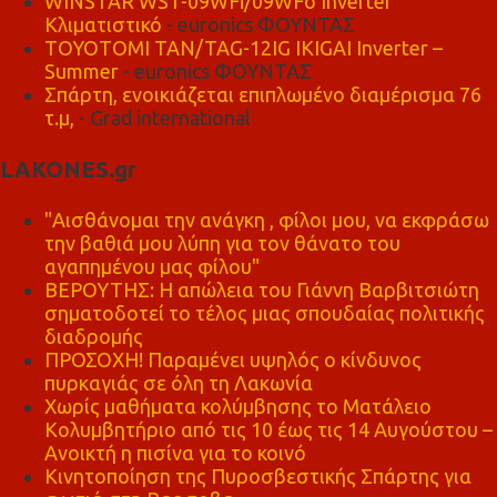
WINSTAR WST-09WFi/09WFo Inverter
Κλιματιστικό
- euronics ΦΟΥΝΤΑΣ
TOYOTOMI TAN/TAG-12IG IKIGAI Inverter –
Summer
- euronics ΦΟΥΝΤΑΣ
Σπάρτη, ενοικιάζεται επιπλωμένο διαμέρισμα 76
τ.μ,
- Grad international
LAKONES.gr
"Αισθάνομαι την ανάγκη , φίλοι μου, να εκφράσω
την βαθιά μου λύπη για τον θάνατο του
αγαπημένου μας φίλου"
ΒΕΡΟΥΤΗΣ: Η απώλεια του Γιάννη Βαρβιτσιώτη
σηματοδοτεί το τέλος μιας σπουδαίας πολιτικής
διαδρομής
ΠΡΟΣΟΧΗ! Παραμένει υψηλός ο κίνδυνος
πυρκαγιάς σε όλη τη Λακωνία
Χωρίς μαθήματα κολύμβησης το Ματάλειο
Κολυμβητήριο από τις 10 έως τις 14 Αυγούστου –
Ανοικτή η πισίνα για το κοινό
Κινητοποίηση της Πυροσβεστικής Σπάρτης για