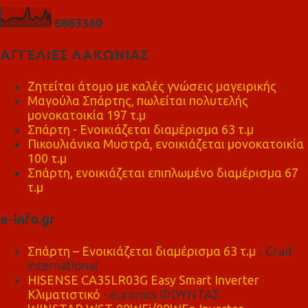
6
8
6
3
3
6
0
ΑΓΓΕΛΙΕΣ ΛΑΚΩΝΙΑΣ
Ζητείται άτομο με καλές γνώσεις μαγειρικής
Μαγούλα Σπάρτης, πωλείται πολυτελής
μονοκατοικία 197 τ.μ
Σπάρτη - Ενοικιάζεται διαμέρισμα 63 τ.μ
Πικουλιάνικα Μυστρά, ενοικιάζεται μονοκατοικία
100 τ.μ
Σπάρτη, ενοικιάζεται επιπλωμένο διαμέρισμα 67
τ.μ
e-info.gr
Σπάρτη – Ενοικιάζεται διαμέρισμα 63 τ.μ
- Grad
international
HISENSE CA35LR03G Easy Smart Inverter
Κλιματιστικό
- euronics ΦΟΥΝΤΑΣ