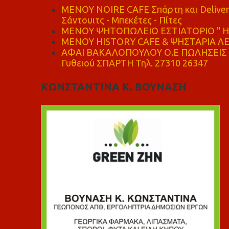
MENOY NOIRE CAFE Σπάρτη και Delive
Σάντουιτς - Μπεκέτες - Πίτες
ΜΕΝΟΥ ΨΗΤΟΠΩΛΕΙΟ ΕΣΤΙΑΤΟΡΙΟ " Η 
ΜΕΝΟΥ HISTORY CAFE & ΨΗΣΤΑΡΙΑ ΛΕΩ
ΑΦΑΙ ΒΑΚΑΛΟΠΟΥΛΟΥ Ο.Ε ΠΩΛΗΣΕΙΣ 
Γυθειού ΣΠΑΡΤΗ Τηλ. 27310 26347
ΚΩΝΣΤΑΝΤΙΝΑ Κ. ΒΟΥΝΑΣΗ