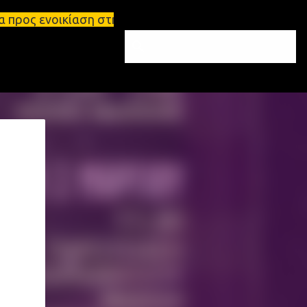
η στη Σπάρτη Ενοικιάσεις διαμερισμάτων Σπάρτη και