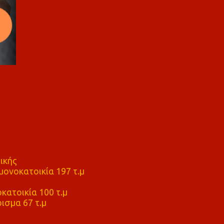
ικής
ονοκατοικία 197 τ.μ
μ
κατοικία 100 τ.μ
ισμα 67 τ.μ