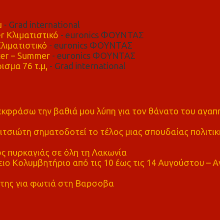
μ
- Grad international
r Κλιματιστικό
- euronics ΦΟΥΝΤΑΣ
λιματιστικό
- euronics ΦΟΥΝΤΑΣ
er – Summer
- euronics ΦΟΥΝΤΑΣ
ισμα 76 τ.μ,
- Grad international
α εκφράσω την βαθιά μου λύπη για τον θάνατο του αγα
τσιώτη σηματοδοτεί το τέλος μιας σπουδαίας πολιτικ
ς πυρκαγιάς σε όλη τη Λακωνία
ο Κολυμβητήριο από τις 10 έως τις 14 Αυγούστου – Α
της για φωτιά στη Βαρσοβα