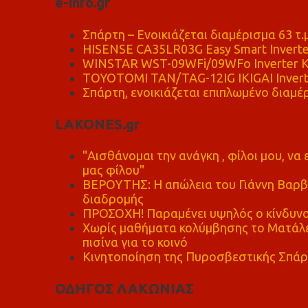
e-info.gr
Σπάρτη – Ενοικιάζεται διαμέρισμα 63 τ.
HISENSE CA35LR03G Easy Smart Inverte
WINSTAR WST-09WFi/09WFo Inverter Κ
TOYOTOMI TAN/TAG-12IG IKIGAI Invert
Σπάρτη, ενοικιάζεται επιπλωμένο διαμέρ
LAKONES.gr
"Αισθάνομαι την ανάγκη , φίλοι μου, ν
μας φίλου"
ΒΕΡΟΥΤΗΣ: Η απώλεια του Γιάννη Βαρβι
διαδρομής
ΠΡΟΣΟΧΗ! Παραμένει υψηλός ο κίνδυνο
Χωρίς μαθήματα κολύμβησης το Ματάλει
πισίνα για το κοινό
Κινητοποίηση της Πυροσβεστικής Σπάρ
ΟΔΗΓΟΣ ΛΑΚΩΝΙΑΣ