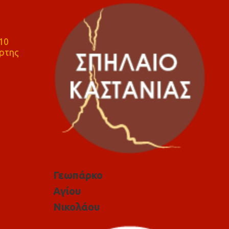
10
ρτης
Γεωπάρκο
Αγίου
Νικολάου