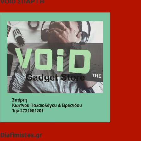
VOiD ΣΠΑΡΤΗ
Diafimistes.gr