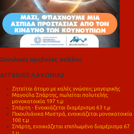
Συνολικές προβολές σελίδας
ΑΓΓΕΛΙΕΣ ΛΑΚΩΝΙΑΣ
Ζητείται άτομο με καλές γνώσεις μαγειρικής
Μαγούλα Σπάρτης, πωλείται πολυτελής
μονοκατοικία 197 τ.μ
Σπάρτη - Ενοικιάζεται διαμέρισμα 63 τ.μ
Πικουλιάνικα Μυστρά, ενοικιάζεται μονοκατοικία
100 τ.μ
Σπάρτη, ενοικιάζεται επιπλωμένο διαμέρισμα 67
τ.μ