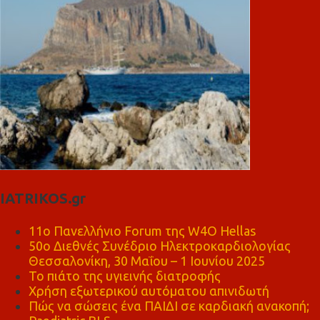
IATRIKOS.gr
11ο Πανελλήνιο Forum της W4O Hellas
50ο Διεθνές Συνέδριο Ηλεκτροκαρδιολογίας
Θεσσαλονίκη, 30 Μαΐου – 1 Ιουνίου 2025
Το πιάτο της υγιεινής διατροφής
Χρήση εξωτερικού αυτόματου απινιδωτή
Πώς να σώσεις ένα ΠΑΙΔΙ σε καρδιακή ανακοπή;