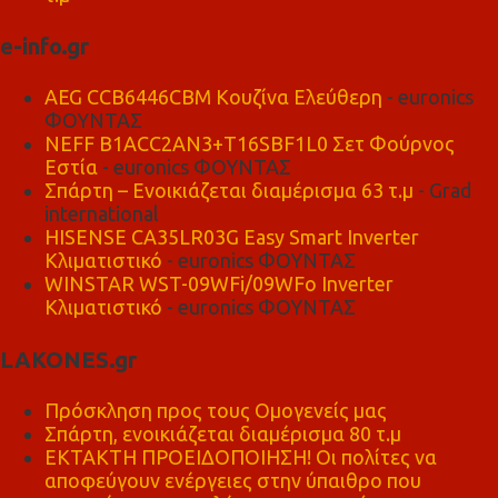
e-info.gr
AEG CCB6446CBM Κουζίνα Ελεύθερη
- euronics
ΦΟΥΝΤΑΣ
NEFF B1ACC2AN3+T16SBF1L0 Σετ Φούρνος
Εστία
- euronics ΦΟΥΝΤΑΣ
Σπάρτη – Ενοικιάζεται διαμέρισμα 63 τ.μ
- Grad
international
HISENSE CA35LR03G Easy Smart Inverter
Κλιματιστικό
- euronics ΦΟΥΝΤΑΣ
WINSTAR WST-09WFi/09WFo Inverter
Κλιματιστικό
- euronics ΦΟΥΝΤΑΣ
LAKONES.gr
Πρόσκληση προς τους Ομογενείς μας
Σπάρτη, ενοικιάζεται διαμέρισμα 80 τ.μ
ΕΚΤΑΚΤΗ ΠΡΟΕΙΔΟΠΟΙΗΣΗ! Οι πολίτες να
αποφεύγουν ενέργειες στην ύπαιθρο που