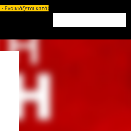
άζεται κατάστημα 134 τ.μ, με υπόγειο 124τ.μ και π