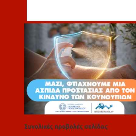
χ
ό
λ
ι
α
Συνολικές προβολές σελίδας