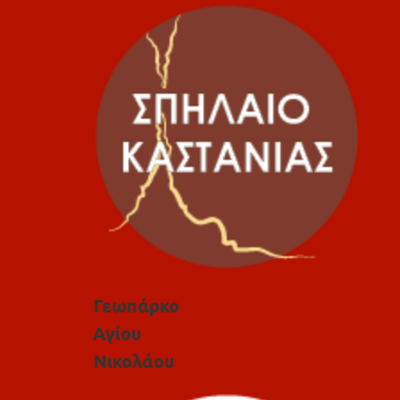
Γεωπάρκο
Αγίου
Νικολάου