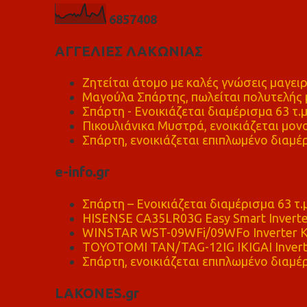
6
8
5
7
4
0
8
ΑΓΓΕΛΙΕΣ ΛΑΚΩΝΙΑΣ
Ζητείται άτομο με καλές γνώσεις μαγειρ
Μαγούλα Σπάρτης, πωλείται πολυτελής μ
Σπάρτη - Ενοικιάζεται διαμέρισμα 63 τ.
Πικουλιάνικα Μυστρά, ενοικιάζεται μονο
Σπάρτη, ενοικιάζεται επιπλωμένο διαμέρ
e-info.gr
Σπάρτη – Ενοικιάζεται διαμέρισμα 63 τ.
HISENSE CA35LR03G Easy Smart Inverte
WINSTAR WST-09WFi/09WFo Inverter Κ
TOYOTOMI TAN/TAG-12IG IKIGAI Invert
Σπάρτη, ενοικιάζεται επιπλωμένο διαμέρ
LAKONES.gr