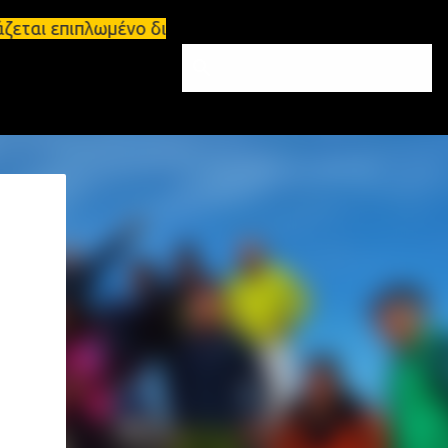
ζεται επιπλωμένο διαμέρισμα 65τ.μ Σπάρτη - πωλείτ