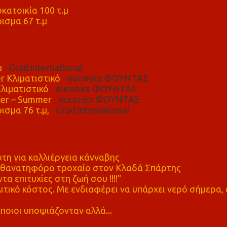
κατοικία 100 τ.μ
ισμα 67 τ.μ
μ
- Grad international
r Κλιματιστικό
- euronics ΦΟΥΝΤΑΣ
λιματιστικό
- euronics ΦΟΥΝΤΑΣ
er – Summer
- euronics ΦΟΥΝΤΑΣ
ισμα 76 τ.μ,
- Grad international
η για καλλιέργεια κάνναβης
ε θανατηφόρο τροχαίο στον Κλαδά Σπάρτης
τα επιτυχίες στη ζωή σου !!!!"
τικό κόστος. Με ενδιαφέρει να υπάρχει νερό σήμερα, 
ποιοι υποψιάζονταν αλλά...