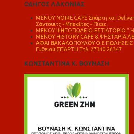
ΟΔΗΓΟΣ ΛΑΚΩΝΙΑΣ
MENOY NOIRE CAFE Σπάρτη και Delive
Σάντουιτς - Μπεκέτες - Πίτες
ΜΕΝΟΥ ΨΗΤΟΠΩΛΕΙΟ ΕΣΤΙΑΤΟΡΙΟ " Η 
ΜΕΝΟΥ HISTORY CAFE & ΨΗΣΤΑΡΙΑ ΛΕΩ
ΑΦΑΙ ΒΑΚΑΛΟΠΟΥΛΟΥ Ο.Ε ΠΩΛΗΣΕΙΣ 
Γυθειού ΣΠΑΡΤΗ Τηλ. 27310 26347
ΚΩΝΣΤΑΝΤΙΝΑ Κ. ΒΟΥΝΑΣΗ