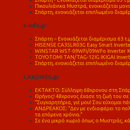
Πικουλιάνικα Μυστρά, ενοικιάζεται μονο
Σπάρτη, ενοικιάζεται επιπλωμένο διαμέρ
e-info.gr
Σπάρτη – Ενοικιάζεται διαμέρισμα 63 τ.
HISENSE CA35LR03G Easy Smart Inverte
WINSTAR WST-09WFi/09WFo Inverter Κ
TOYOTOMI TAN/TAG-12IG IKIGAI Invert
Σπάρτη, ενοικιάζεται επιπλωμένο διαμέρ
LAKONES.gr
ΕΚΤΑΚΤΟ: Σύλληψη 68χρονου στη Σπάρτ
Θρήνος! 48χρονος έχασε τη ζωή του σ
"Συγχαρητήρια, γιέ μου! Σου εύχομαι πάν
ΑΝΔΡΕΑΚΟΣ: "Δεν με ενδιαφέρει το πολι
τα επόμενα χρόνια."
Σε ένα μικρό χωριό όπως ο Μυστράς, κά