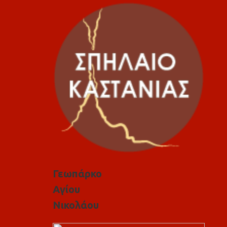
Γεωπάρκο
Αγίου
Νικολάου