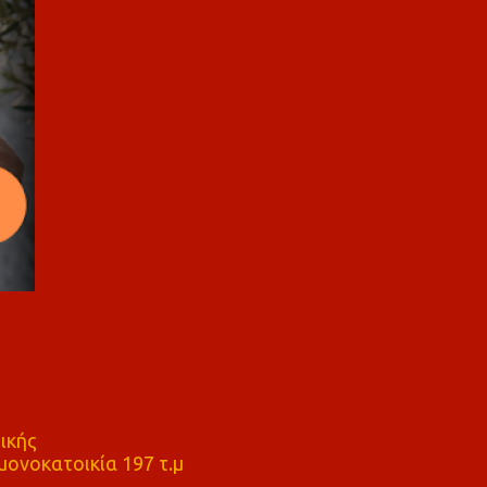
ικής
ονοκατοικία 197 τ.μ
μ