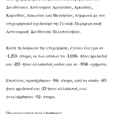
Διευθύνσεις Αστυνομίας Αργολίδας, Αρκαδίας,
Κορινθίας, Λακωνίας και Μεσσηνίας, σύμφωνα με τον
επιχειρησιακό σχεδιασμό της Γενικής Περιφερειακής
Αστυνομικής Διεύθυνσης Πελοποννήσου.
Κατά τη διάρκεια της επιχείρησης, έγιναν έλεγχοι σε
-1.253- άτομα, εκ των οποίων τα -1.036- ήταν ημεδαποί
και -217- ήταν αλλοδαποί, καθώς και σε -958- οχήματα.
Επιπλέον, προσήχθησαν -94- άτομα, από τα οποία -67-
ήταν ημεδαποί και -27-ήταν αλλοδαποί, ενώ
συνελήφθησαν -52- άτομα.
Πιο αναλυτικά συνελήφθησαν: