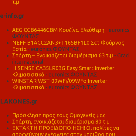
τ.μ
e-info.gr
AEG CCB6446CBM Κουζίνα Ελεύθερη
- euronics
ΦΟΥΝΤΑΣ
NEFF B1ACC2AN3+T16SBF1L0 Σετ Φούρνος
Εστία
- euronics ΦΟΥΝΤΑΣ
Σπάρτη – Ενοικιάζεται διαμέρισμα 63 τ.μ
- Grad
international
HISENSE CA35LR03G Easy Smart Inverter
Κλιματιστικό
- euronics ΦΟΥΝΤΑΣ
WINSTAR WST-09WFi/09WFo Inverter
Κλιματιστικό
- euronics ΦΟΥΝΤΑΣ
LAKONES.gr
Πρόσκληση προς τους Ομογενείς μας
Σπάρτη, ενοικιάζεται διαμέρισμα 80 τ.μ
ΕΚΤΑΚΤΗ ΠΡΟΕΙΔΟΠΟΙΗΣΗ! Οι πολίτες να
αποφεύγουν ενέργειες στην ύπαιθρο που