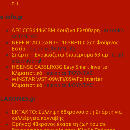
τ.μ
e-info.gr
AEG CCB6446CBM Κουζίνα Ελεύθερη
- euronics
ΦΟΥΝΤΑΣ
NEFF B1ACC2AN3+T16SBF1L0 Σετ Φούρνος
Εστία
- euronics ΦΟΥΝΤΑΣ
Σπάρτη – Ενοικιάζεται διαμέρισμα 63 τ.μ
- Grad
international
HISENSE CA35LR03G Easy Smart Inverter
Κλιματιστικό
- euronics ΦΟΥΝΤΑΣ
WINSTAR WST-09WFi/09WFo Inverter
Κλιματιστικό
- euronics ΦΟΥΝΤΑΣ
LAKONES.gr
ΕΚΤΑΚΤΟ: Σύλληψη 68χρονου στη Σπάρτη για
καλλιέργεια κάνναβης
Θρήνος! 48χρονος έχασε τη ζωή του σε