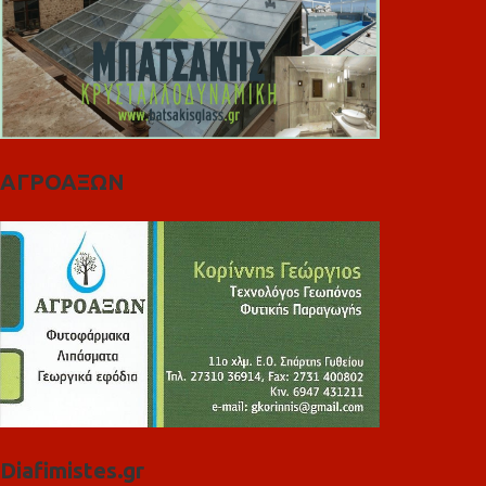
ΑΓΡΟΑΞΩΝ
Diafimistes.gr