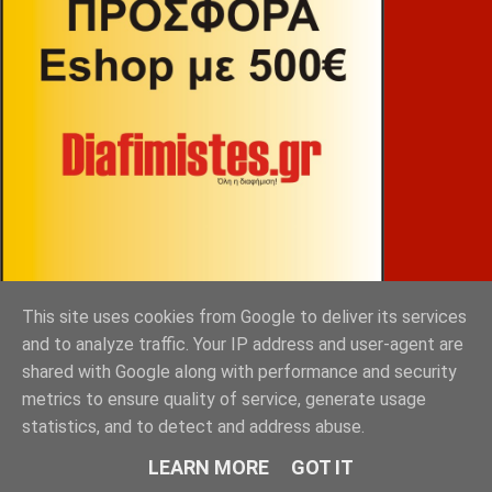
This site uses cookies from Google to deliver its services
ΒΕΚΡΑΚΟΣ
and to analyze traffic. Your IP address and user-agent are
shared with Google along with performance and security
metrics to ensure quality of service, generate usage
statistics, and to detect and address abuse.
LEARN MORE
GOT IT