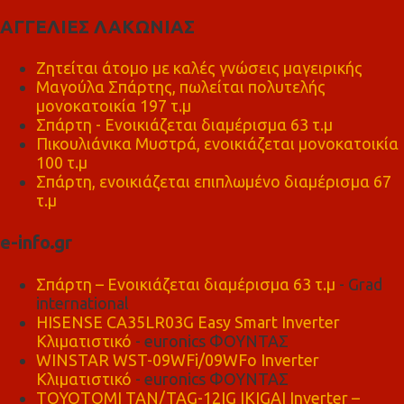
ΑΓΓΕΛΙΕΣ ΛΑΚΩΝΙΑΣ
Ζητείται άτομο με καλές γνώσεις μαγειρικής
Μαγούλα Σπάρτης, πωλείται πολυτελής
μονοκατοικία 197 τ.μ
Σπάρτη - Ενοικιάζεται διαμέρισμα 63 τ.μ
Πικουλιάνικα Μυστρά, ενοικιάζεται μονοκατοικία
100 τ.μ
Σπάρτη, ενοικιάζεται επιπλωμένο διαμέρισμα 67
τ.μ
e-info.gr
Σπάρτη – Ενοικιάζεται διαμέρισμα 63 τ.μ
- Grad
international
HISENSE CA35LR03G Easy Smart Inverter
Κλιματιστικό
- euronics ΦΟΥΝΤΑΣ
WINSTAR WST-09WFi/09WFo Inverter
Κλιματιστικό
- euronics ΦΟΥΝΤΑΣ
TOYOTOMI TAN/TAG-12IG IKIGAI Inverter –