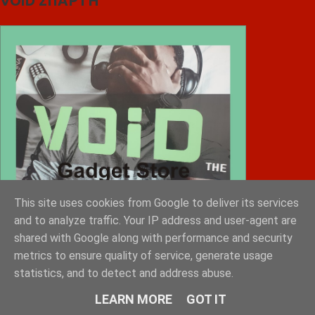
VOiD ΣΠΑΡΤΗ
This site uses cookies from Google to deliver its services
and to analyze traffic. Your IP address and user-agent are
shared with Google along with performance and security
metrics to ensure quality of service, generate usage
statistics, and to detect and address abuse.
Diafimistes.gr
LEARN MORE
GOT IT