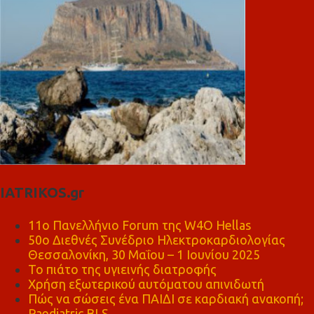
IATRIKOS.gr
11ο Πανελλήνιο Forum της W4O Hellas
50ο Διεθνές Συνέδριο Ηλεκτροκαρδιολογίας
Θεσσαλονίκη, 30 Μαΐου – 1 Ιουνίου 2025
Το πιάτο της υγιεινής διατροφής
Χρήση εξωτερικού αυτόματου απινιδωτή
Πώς να σώσεις ένα ΠΑΙΔΙ σε καρδιακή ανακοπή;
Paediatric BLS